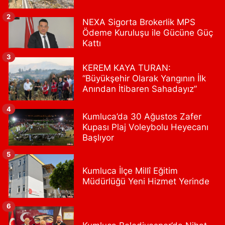
Bulvar Eczanesi
Ahmet Yesevi Mahallesi Abbas Medeni Sokak 17 A Çiftlik
2
NEXA Sigorta Brokerlik MPS
köprüsünü geçtikten sonra Harman Mobilya arkası, Tulumba
Ödeme Kuruluşu ile Gücüne Güç
mevki, ECZANELER BÖLGESİ (GÜNEŞ, BULVAR, ÇİĞDEM, DEVA
ECZANELERİ) eski gazi sağlık o
Kattı
0 (216) 208 59 51
Yol Tarifi Al
3
KEREM KAYA TURAN:
“Büyükşehir Olarak Yangının İlk
Halıcıoğlu Eczanesi
Anından İtibaren Sahadayız”
Halıcıoğlu Mahallesi Tunç Sokak 1 A Çıksalın,Alev Ofluoğlu Semt
Konağı yanı
4
Kumluca’da 30 Ağustos Zafer
0 (212) 369 45 49
Yol Tarifi Al
Kupası Plaj Voleybolu Heyecanı
Başlıyor
Anka Eczanesi
5
Acıbadem Mahallesi Acıbadem Caddesi 76 A İŞ BANKASI
KONUTLARINDAN KADIKÖY İSTİKAMETİNE GİDERKEN IŞIKLARI
Kumluca İlçe Millî Eğitim
GEÇİNCE SOLDA
Müdürlüğü Yeni Hizmet Yerinde
0 (216) 771 50 40
Yol Tarifi Al
6
Portakal Eczanesi