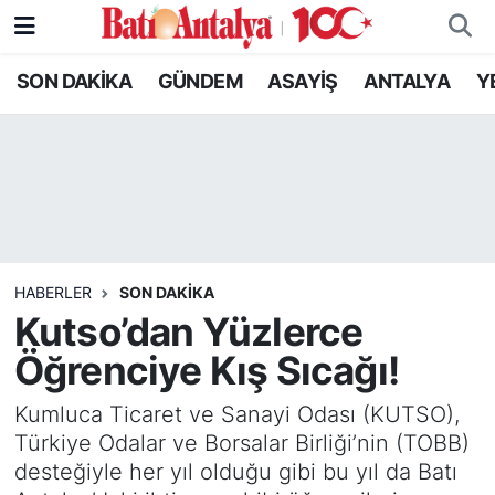
SON DAKİKA
GÜNDEM
ASAYİŞ
ANTALYA
Y
SON DAKİKA
Nöbetçi Eczaneler
GÜNDEM
Hava Durumu
ASAYİŞ
Trafik Durumu
ANTALYA
Süper Lig Puan Durumu ve Fikstür
HABERLER
SON DAKIKA
YEREL GÜNDEM
Tüm Manşetler
Kutso’dan Yüzlerce
Öğrenciye Kış Sıcağı!
RESMİ İLANLAR
Son Dakika Haberleri
Kumluca Ticaret ve Sanayi Odası (KUTSO),
EKONOMİ
Haber Arşivi
Türkiye Odalar ve Borsalar Birliği’nin (TOBB)
desteğiyle her yıl olduğu gibi bu yıl da Batı