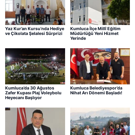
Yaz Kur’an Kursu’nda Hediye
Kumluca İlçe Millî Eğitim
ve Çikolata Şelalesi Sürprizi
Müdürlüğü Yeni Hizmet
Yerinde
Kumluca’da 30 Ağustos
Kumluca Belediyespor’da
Zafer Kupası Plaj Voleybolu
Nihat Arı Dönemi Başladı!
Heyecanı Başlıyor