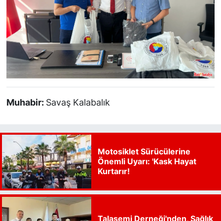
Muhabir:
Savaş Kalabalık
Motosiklet Sürücülerine
Önemli Uyarı: 'Kask Hayat
Kurtarır!
Talasemi Derneği'nden, Sağlık