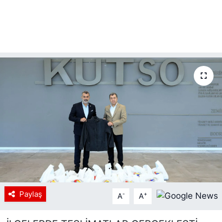
Paylaş
-
+
A
A