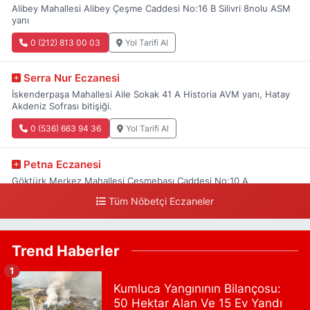
Alibey Mahallesi Alibey Çeşme Caddesi No:16 B Silivri 8nolu ASM
yanı
0 (212) 813 00 03
Yol Tarifi Al
Serra Nur Eczanesi
İskenderpaşa Mahallesi Aile Sokak 41 A Historia AVM yanı, Hatay
Akdeniz Sofrası bitişiği.
0 (536) 663 94 36
Yol Tarifi Al
Petna Eczanesi
Göktürk Merkez Mahallesi Çeşmebaşı Caddesi No:10 A
Tüm Nöbetçi Eczaneler
0 (212) 360 18 23
Yol Tarifi Al
Sacide Eczanesi
Trend Haberler
Karlıktepe Mahallesi Soğanlık Caddesi No:34 A
1
0 (216) 504 24 53
Yol Tarifi Al
Kumluca Yangınının Bilançosu:
50 Hektar Alan Ve 15 Ev Yandı