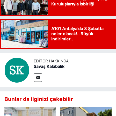
Kuruluşlarıyla İşbirliği
A101 Antalya'da 8 Şubatta
neler olacak!.. Büyük
indirimler..
EDITÖR HAKKINDA
Savaş Kalabalık
Bunlar da ilginizi çekebilir