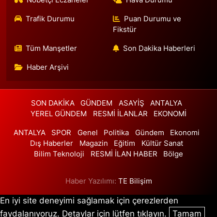
Nöbetçi Eczaneler
Hava Durumu
Önder Eczanesi
Trafik Durumu
Puan Durumu ve
Piri Reis Mahallesi Nazım Hikmet Bulvarı 52 D New Residence
altında. Esenyurt SGK binasından Innovia 2 sitesine doğru inerken
Fikstür
400 mt sonra solda.
Tüm Manşetler
Son Dakika Haberleri
0 (212) 852 06 72
Yol Tarifi Al
Haber Arşivi
Simge Eczanesi
Yunus Emre Mahallesi Veyselkaranı Caddesi No:91 A PTT Yunus
Emre şubesi karşısı
SON DAKİKA
GÜNDEM
ASAYİŞ
ANTALYA
0 (216) 784 50 81
Yol Tarifi Al
YEREL GÜNDEM
RESMİ İLANLAR
EKONOMİ
ANTALYA
SPOR
Genel
Politika
Gündem
Ekonomi
Meydan Istanbul Eczanesi
Dış Haberler
Magazin
Eğitim
Kültür Sanat
Fatih Sultan Mehmet Mahallesi Balkan Caddesi 62A MEYDAN
Bilim Teknoloji
RESMİ İLAN HABER
Bölge
İSTANBUL AVM
0 (216) 670 11 30
Yol Tarifi Al
Haber Yazılımı:
TE Bilişim
Gündem Eczanesi
En iyi site deneyimi sağlamak için çerezlerden
Hürriyet Mahallesi Dr. Cemil Bengü Caddesi 2A ÇAĞLAYAN
faydalanıyoruz. Detaylar için lütfen tıklayın.
Tamam
ADALET SARAYI ANA KAPISI KARŞISI , 57. NOTERİN ALTI