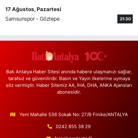
17 Ağustos, Pazartesi
Kağıthane Sağlık Eczanesi
Nurtepe Mahallesi, Şehit Mustafa Burcu Caddesi No:27 A
Samsunspor - Göztepe
21:30
Kağıthane İstanbul
0 (212) 243 17 77
Yol Tarifi Al
Çağdaş Eczanesi
Yeni Mahallesi, 7053 Sokak No:23 B Silivri İstanbul
0 (212) 302 40 49
Yol Tarifi Al
Batı Antalya Haber Sitesi anında habere ulaşmanızı sağlar,
tarafsız ve güvenilirdir. Basın ve Yayın ilkelerine uymaya
Buse Eczanesi
söz vermiştir. Haber Sitemiz AA, İHA, DHA, ANKA Ajansları
Rüzgarlıbahçe Mahallesi, Ferit İnal Caddesi No:35 B Beykoz
abonesidir.
İstanbul
0 (216) 680 06 58
Yol Tarifi Al
Yeni Mahalle 536 Sokak No: 27/B Finike/ANTALYA
Gülce Eczanesi
0242 855 38 29
Tahtakale Mahallesi, Firuze Çiçeği Sokak No:4 S Dükkan:128
Ispartakule Avcılar İstanbul