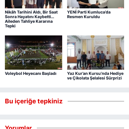
Nikâh Tarihini Aldı, Bir Saat
YENİ Parti Kumluca’da
Sonra Hayatını Kaybetti…
Resmen Kuruldu
Aileden Tahliye Kararına
Tepki
Voleybol Heyecanı Başladı
Yaz Kur’an Kursu’nda Hediye
ve Çikolata Şelalesi Sürprizi
Bu içeriğe tepkiniz
Yorumlar