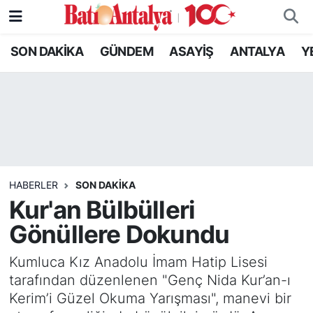
SON DAKİKA
GÜNDEM
ASAYİŞ
ANTALYA
Y
SON DAKİKA
Nöbetçi Eczaneler
GÜNDEM
Hava Durumu
ASAYİŞ
Trafik Durumu
ANTALYA
Süper Lig Puan Durumu ve Fikstür
HABERLER
SON DAKIKA
YEREL GÜNDEM
Tüm Manşetler
Kur'an Bülbülleri
Gönüllere Dokundu
RESMİ İLANLAR
Son Dakika Haberleri
Kumluca Kız Anadolu İmam Hatip Lisesi
EKONOMİ
Haber Arşivi
tarafından düzenlenen "Genç Nida Kur’an-ı
Kerim’i Güzel Okuma Yarışması", manevi bir