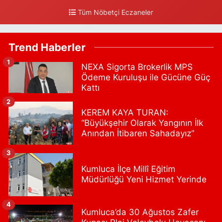
Tüm Nöbetçi Eczaneler
0 (212) 552 25 29
Yol Tarifi Al
Tuna Tillo Eczanesi
Trend Haberler
Akşemsettin Mahallesi, Akdeniz Caddesi No:12 A Fatih İstanbul
1
NEXA Sigorta Brokerlik MPS
0 (212) 635 03 83
Yol Tarifi Al
Ödeme Kuruluşu ile Gücüne Güç
Kattı
Tersane İstanbul Eczanesi
2
Camiikebir Mahallesi, Taşkızak Tersanesi Caddesi No:6 6B
KEREM KAYA TURAN:
Kasımpaşa Beyoğlu İstanbul
“Büyükşehir Olarak Yangının İlk
0 (533) 395 65 65
Yol Tarifi Al
Anından İtibaren Sahadayız”
Nuh Eczanesi
3
Fetih Mahallesi, Hicazkar Sokak, Bağkur Sitesi No:10 1A Ataşehir
Kumluca İlçe Millî Eğitim
İstanbul
Müdürlüğü Yeni Hizmet Yerinde
0 (216) 324 46 96
Yol Tarifi Al
4
Kumluca’da 30 Ağustos Zafer
Yaman Eczanesi