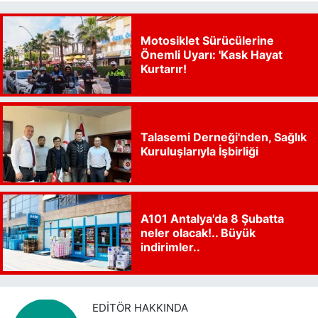
Motosiklet Sürücülerine
Önemli Uyarı: 'Kask Hayat
Kurtarır!
Talasemi Derneği'nden, Sağlık
Kuruluşlarıyla İşbirliği
A101 Antalya'da 8 Şubatta
neler olacak!.. Büyük
indirimler..
EDITÖR HAKKINDA