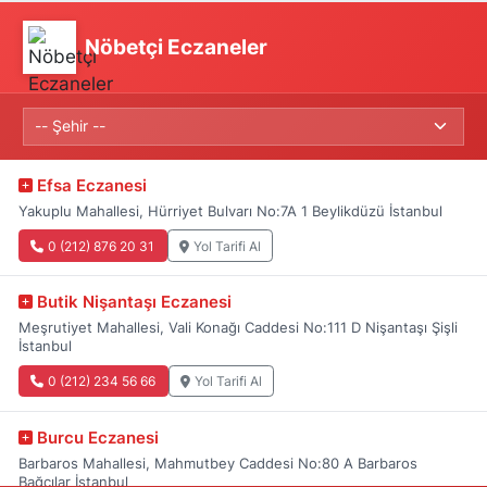
Nöbetçi Eczaneler
Efsa Eczanesi
Yakuplu Mahallesi, Hürriyet Bulvarı No:7A 1 Beylikdüzü İstanbul
0 (212) 876 20 31
Yol Tarifi Al
Butik Nişantaşı Eczanesi
Meşrutiyet Mahallesi, Vali Konağı Caddesi No:111 D Nişantaşı Şişli
İstanbul
0 (212) 234 56 66
Yol Tarifi Al
Burcu Eczanesi
Barbaros Mahallesi, Mahmutbey Caddesi No:80 A Barbaros
Bağcılar İstanbul