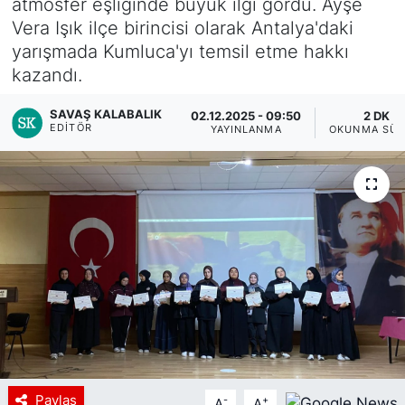
atmosfer eşliğinde büyük ilgi gördü. Ayşe
Vera Işık ilçe birincisi olarak Antalya'daki
yarışmada Kumluca'yı temsil etme hakkı
kazandı.
SAVAŞ KALABALIK
02.12.2025 - 09:50
2 DK
EDITÖR
YAYINLANMA
OKUNMA SÜR
Paylaş
-
+
A
A