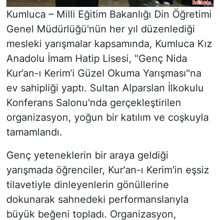
Kumluca – Milli Eğitim Bakanlığı Din Öğretimi
Genel Müdürlüğü'nün her yıl düzenlediği
mesleki yarışmalar kapsamında, Kumluca Kız
Anadolu İmam Hatip Lisesi, "Genç Nida
Kur’an-ı Kerim’i Güzel Okuma Yarışması"na
ev sahipliği yaptı. Sultan Alparslan İlkokulu
Konferans Salonu'nda gerçekleştirilen
organizasyon, yoğun bir katılım ve coşkuyla
tamamlandı.
Genç yeteneklerin bir araya geldiği
yarışmada öğrenciler, Kur'an-ı Kerim'in eşsiz
tilavetiyle dinleyenlerin gönüllerine
dokunarak sahnedeki performanslarıyla
büyük beğeni topladı. Organizasyon,