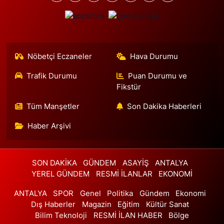
0 (216) 327 27 77
Yol Tarifi Al
Vural Eczanesi
Esenevler Mahallesi Yunus Emre Caddesi 41 B Yunus Emre
Caddesi Çağrı Market yanı
Nöbetçi Eczaneler
Hava Durumu
0 (216) 316 36 26
Yol Tarifi Al
Trafik Durumu
Puan Durumu ve
Fikstür
Ilgın Eczanesi
Orhan Gazi Mahallesi Mercedes Bulvarı 41IG Avrupark Hayat Sitesi
Tüm Manşetler
Son Dakika Haberleri
dükkanları - Hoşdere-Hadımköy Yolu üzerinde, Baykar'a gelmeden
solda. E-bebek mağazası yanı.
Haber Arşivi
0 (542) 182 40 32
Yol Tarifi Al
Melis Hanlı Eczanesi
SON DAKİKA
GÜNDEM
ASAYİŞ
ANTALYA
YEREL GÜNDEM
RESMİ İLANLAR
EKONOMİ
Erenköy Mahallesi Ömerpaşa Sokak 54 A
0 (216) 550 77 77
Yol Tarifi Al
ANTALYA
SPOR
Genel
Politika
Gündem
Ekonomi
Dış Haberler
Magazin
Eğitim
Kültür Sanat
Üsküdar Çarşı Eczanesi
Bilim Teknoloji
RESMİ İLAN HABER
Bölge