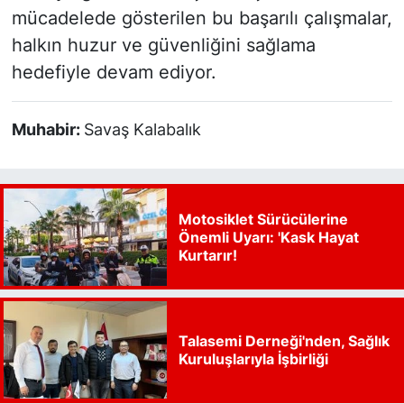
mücadelede gösterilen bu başarılı çalışmalar,
halkın huzur ve güvenliğini sağlama
hedefiyle devam ediyor.
Muhabir:
Savaş Kalabalık
Motosiklet Sürücülerine
Önemli Uyarı: 'Kask Hayat
Kurtarır!
Talasemi Derneği'nden, Sağlık
Kuruluşlarıyla İşbirliği