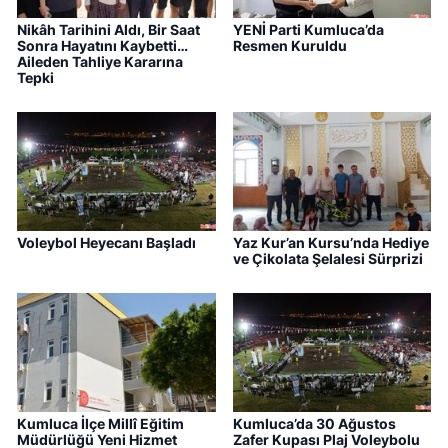
Nikâh Tarihini Aldı, Bir Saat
YENİ Parti Kumluca’da
Sonra Hayatını Kaybetti…
Resmen Kuruldu
Aileden Tahliye Kararına
Tepki
Voleybol Heyecanı Başladı
Yaz Kur’an Kursu’nda Hediye
ve Çikolata Şelalesi Sürprizi
Kumluca İlçe Millî Eğitim
Kumluca’da 30 Ağustos
Müdürlüğü Yeni Hizmet
Zafer Kupası Plaj Voleybolu