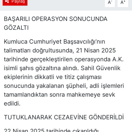
Paylaş
-
+
A
A
BAŞARILI OPERASYON SONUCUNDA
GÖZALTI
Kumluca Cumhuriyet Başsavcılığı’nın
talimatları doğrultusunda, 21 Nisan 2025
tarihinde gerçekleştirilen operasyonda A.K.
isimli şahıs gözaltına alındı. Sahil Güvenlik
ekiplerinin dikkatli ve titiz çalışması
sonucunda yakalanan şüpheli, adli işlemleri
tamamlandıktan sonra mahkemeye sevk
edildi.
TUTUKLANARAK CEZAEVİNE GÖNDERİLDİ
22 Nisan 2025 tarihinde çıkarıldığı