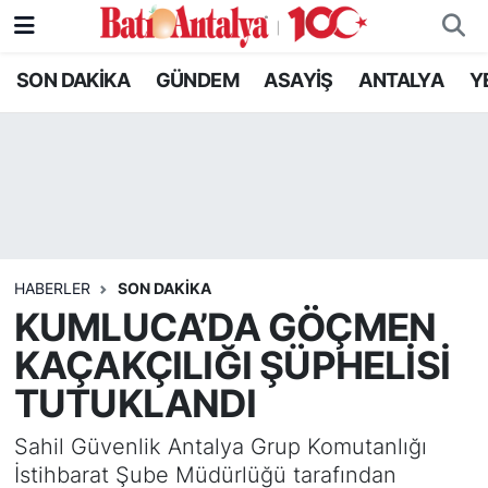
SON DAKİKA
GÜNDEM
ASAYİŞ
ANTALYA
Y
SON DAKİKA
Nöbetçi Eczaneler
GÜNDEM
Hava Durumu
ASAYİŞ
Trafik Durumu
ANTALYA
Süper Lig Puan Durumu ve Fikstür
HABERLER
SON DAKIKA
YEREL GÜNDEM
Tüm Manşetler
KUMLUCA’DA GÖÇMEN
KAÇAKÇILIĞI ŞÜPHELİSİ
RESMİ İLANLAR
Son Dakika Haberleri
TUTUKLANDI
EKONOMİ
Haber Arşivi
Sahil Güvenlik Antalya Grup Komutanlığı
İstihbarat Şube Müdürlüğü tarafından