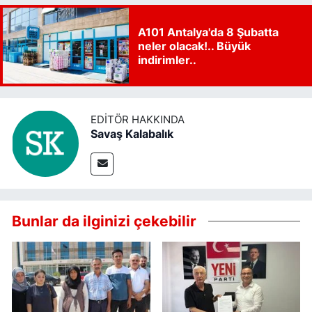
A101 Antalya'da 8 Şubatta
neler olacak!.. Büyük
indirimler..
EDITÖR HAKKINDA
Savaş Kalabalık
Bunlar da ilginizi çekebilir