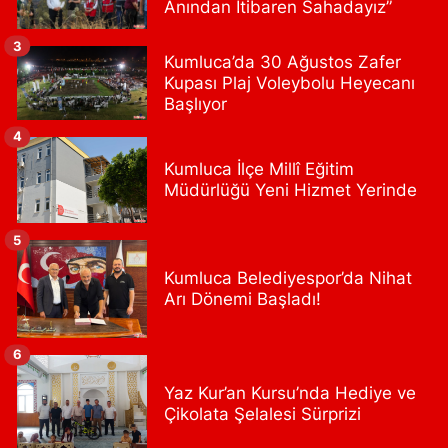
Anından İtibaren Sahadayız”
0 (212) 813 66 13
Yol Tarifi Al
3
Kumluca’da 30 Ağustos Zafer
Papatya Eczanesi
Kupası Plaj Voleybolu Heyecanı
Başlıyor
Petroliş Mahallesi Nirengi Sokak No:11 A Hüseyin Araç Sağlık
Merkezi Yanı Yavuz Selim Orta Okul Karşısı
4
0 (216) 755 14 15
Yol Tarifi Al
Kumluca İlçe Millî Eğitim
Müdürlüğü Yeni Hizmet Yerinde
Osman Eczanesi
Osmanağa Mahallesi Kuşdili Caddesi No:55 A
5
0 (216) 784 30 99
Yol Tarifi Al
Kumluca Belediyespor’da Nihat
Arı Dönemi Başladı!
Burcu Eczanesi
Veliefendi Mahallesi Çırpıcı Yolu B Sokak 1-B PİDEBANK AŞAĞISI
6
YAKAMOZ BÜFE KARŞISI
0 (212) 679 28 65
Yol Tarifi Al
Yaz Kur’an Kursu’nda Hediye ve
Çikolata Şelalesi Sürprizi
Çengelköy Meydan Eczanesi