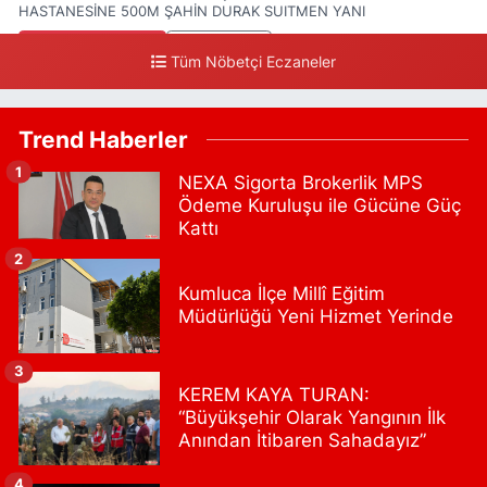
HASTANESİNE 500M ŞAHİN DURAK SUITMEN YANI
0 (212) 552 25 29
Yol Tarifi Al
Tüm Nöbetçi Eczaneler
Tuna Tillo Eczanesi
Akşemsettin Mahallesi Akdeniz Caddesi No:12 A
Trend Haberler
41.01948179055185, 28.946705949073934
1
NEXA Sigorta Brokerlik MPS
0 (212) 635 03 83
Yol Tarifi Al
Ödeme Kuruluşu ile Gücüne Güç
Kattı
Tersane İstanbul Eczanesi
2
Camiikebir Mahallesi Taşkızak Tersanesi Caddesi 6 6B Tersane
İstanbul içerisi ama yol üzerinde
Kumluca İlçe Millî Eğitim
Müdürlüğü Yeni Hizmet Yerinde
0 (533) 395 65 65
Yol Tarifi Al
Nuh Eczanesi
3
KEREM KAYA TURAN:
Fetih Mahallesi Hicazkar (Örnek Mah) Sokak Bağkur Sitesi No:10
“Büyükşehir Olarak Yangının İlk
1A
Anından İtibaren Sahadayız”
0 (216) 324 46 96
Yol Tarifi Al
4