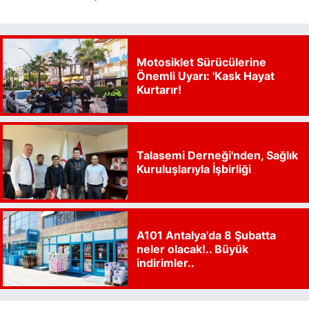
Motosiklet Sürücülerine
Önemli Uyarı: 'Kask Hayat
Kurtarır!
Talasemi Derneği'nden, Sağlık
Kuruluşlarıyla İşbirliği
A101 Antalya'da 8 Şubatta
neler olacak!.. Büyük
indirimler..