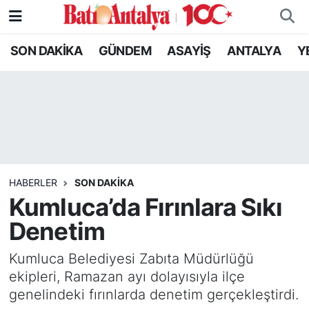
SON DAKİKA
GÜNDEM
ASAYİŞ
ANTALYA
Y
SON DAKİKA
Nöbetçi Eczaneler
GÜNDEM
Hava Durumu
ASAYİŞ
Trafik Durumu
ANTALYA
Süper Lig Puan Durumu ve Fikstür
HABERLER
SON DAKIKA
YEREL GÜNDEM
Tüm Manşetler
Kumluca’da Fırınlara Sıkı
Denetim
RESMİ İLANLAR
Son Dakika Haberleri
Kumluca Belediyesi Zabıta Müdürlüğü
EKONOMİ
Haber Arşivi
ekipleri, Ramazan ayı dolayısıyla ilçe
genelindeki fırınlarda denetim gerçekleştirdi.