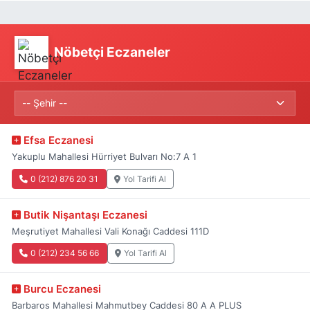
Nöbetçi Eczaneler
Efsa Eczanesi
Yakuplu Mahallesi Hürriyet Bulvarı No:7 A 1
0 (212) 876 20 31
Yol Tarifi Al
Butik Nişantaşı Eczanesi
Meşrutiyet Mahallesi Vali Konağı Caddesi 111D
0 (212) 234 56 66
Yol Tarifi Al
Burcu Eczanesi
Barbaros Mahallesi Mahmutbey Caddesi 80 A A PLUS