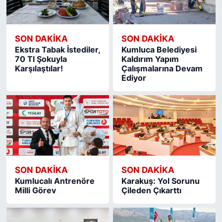
SON DAKIKA
SON DAKIKA
Ekstra Tabak İstediler,
Kumluca Belediyesi
70 Tl Şokuyla
Kaldırım Yapım
Karşılaştılar!
Çalışmalarına Devam
Ediyor
SON DAKIKA
SON DAKIKA
Kumlucalı Antrenöre
Karakuş: Yol Sorunu
Milli Görev
Çileden Çıkarttı