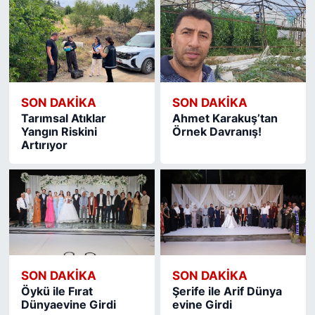
SON DAKIKA
SON DAKIKA
Tarımsal Atıklar
Ahmet Karakuş’tan
Yangın Riskini
Örnek Davranış!
Artırıyor
SON DAKIKA
SON DAKIKA
Öykü ile Fırat
Şerife ile Arif Dünya
Dünyaevine Girdi
evine Girdi