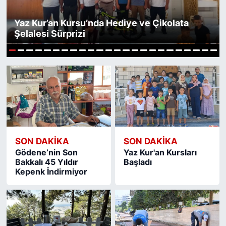
Yaz Kur’an Kursu’nda Hediye ve Çikolata
Şelalesi Sürprizi
1
2
3
4
5
6
7
8
9
10
11
12
13
14
15
16
17
18
19
20
21
22
23
24
SON DAKIKA
SON DAKIKA
Gödene’nin Son
Yaz Kur'an Kursları
Bakkalı 45 Yıldır
Başladı
Kepenk İndirmiyor