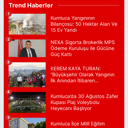
Sacide Eczanesi
Trend Haberler
Karlıktepe Mahallesi Soğanlık Caddesi No:34 A
1
0 (216) 504 24 53
Yol Tarifi Al
Kumluca Yangınının
Bilançosu: 50 Hektar Alan Ve
15 Ev Yandı
Bulvar Eczanesi
Ahmet Yesevi Mahallesi Abbas Medeni Sokak 17 A Çiftlik
2
NEXA Sigorta Brokerlik MPS
köprüsünü geçtikten sonra Harman Mobilya arkası, Tulumba
Ödeme Kuruluşu ile Gücüne
mevki, ECZANELER BÖLGESİ (GÜNEŞ, BULVAR, ÇİĞDEM,
DEVA ECZANELERİ) eski gazi sağlık o
Güç Kattı
0 (216) 208 59 51
Yol Tarifi Al
3
KEREM KAYA TURAN:
“Büyükşehir Olarak Yangının
Halıcıoğlu Eczanesi
İlk Anından İtibaren
Halıcıoğlu Mahallesi Tunç Sokak 1 A Çıksalın,Alev Ofluoğlu
Sahadayız”
Semt Konağı yanı
4
Kumluca’da 30 Ağustos Zafer
0 (212) 369 45 49
Yol Tarifi Al
Kupası Plaj Voleybolu
Heyecanı Başlıyor
Anka Eczanesi
5
Acıbadem Mahallesi Acıbadem Caddesi 76 A İŞ BANKASI
Kumluca İlçe Millî Eğitim
KONUTLARINDAN KADIKÖY İSTİKAMETİNE GİDERKEN IŞIKLARI