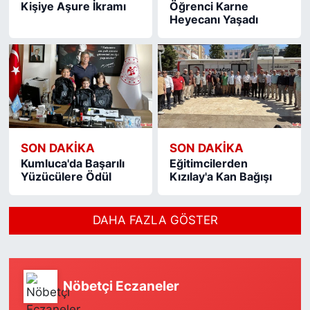
Kişiye Aşure İkramı
Öğrenci Karne
Heyecanı Yaşadı
SON DAKIKA
SON DAKIKA
Kumluca'da Başarılı
Eğitimcilerden
Yüzücülere Ödül
Kızılay'a Kan Bağışı
DAHA FAZLA GÖSTER
Nöbetçi Eczaneler