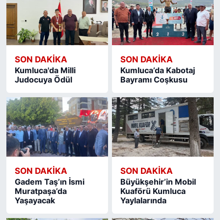
SON DAKIKA
SON DAKIKA
Kumluca'da Milli
Kumluca’da Kabotaj
Judocuya Ödül
Bayramı Coşkusu
SON DAKIKA
SON DAKIKA
Gadem Taş’ın İsmi
Büyükşehir’in Mobil
Muratpaşa’da
Kuaförü Kumluca
Yaşayacak
Yaylalarında