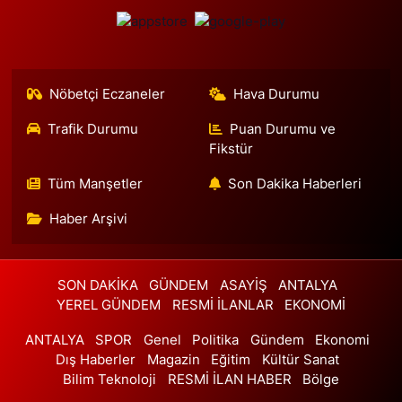
Yeni Arnavutköy Şifa Eczanesi
Merkez Mahallesi Şener Sokak No:2 8B
0 (212) 597 07 65
Yol Tarifi Al
Nöbetçi Eczaneler
Hava Durumu
Trafik Durumu
Puan Durumu ve
Önder Eczanesi
Fikstür
Piri Reis Mahallesi Nazım Hikmet Bulvarı 52 D New Residence
altında. Esenyurt SGK binasından Innovia 2 sitesine doğru
Tüm Manşetler
Son Dakika Haberleri
inerken 400 mt sonra solda.
Haber Arşivi
0 (212) 852 06 72
Yol Tarifi Al
Simge Eczanesi
SON DAKİKA
GÜNDEM
ASAYİŞ
ANTALYA
Yunus Emre Mahallesi Veyselkaranı Caddesi No:91 A PTT
Yunus Emre şubesi karşısı
YEREL GÜNDEM
RESMİ İLANLAR
EKONOMİ
0 (216) 784 50 81
Yol Tarifi Al
ANTALYA
SPOR
Genel
Politika
Gündem
Ekonomi
Dış Haberler
Magazin
Eğitim
Kültür Sanat
Meydan Istanbul Eczanesi
Bilim Teknoloji
RESMİ İLAN HABER
Bölge
Fatih Sultan Mehmet Mahallesi Balkan Caddesi 62A MEYDAN