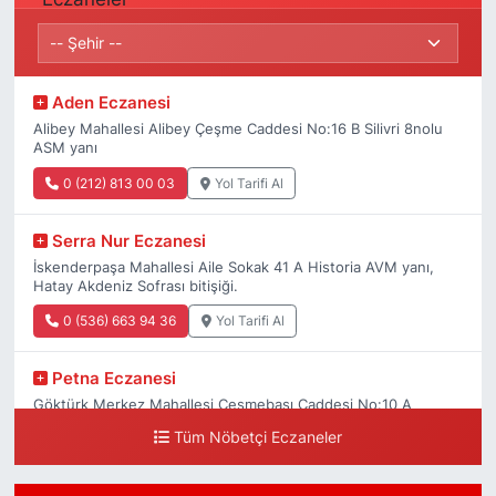
Aden Eczanesi
Alibey Mahallesi Alibey Çeşme Caddesi No:16 B Silivri 8nolu
ASM yanı
0 (212) 813 00 03
Yol Tarifi Al
Serra Nur Eczanesi
İskenderpaşa Mahallesi Aile Sokak 41 A Historia AVM yanı,
Hatay Akdeniz Sofrası bitişiği.
0 (536) 663 94 36
Yol Tarifi Al
Petna Eczanesi
Göktürk Merkez Mahallesi Çeşmebaşı Caddesi No:10 A
Tüm Nöbetçi Eczaneler
0 (212) 360 18 23
Yol Tarifi Al