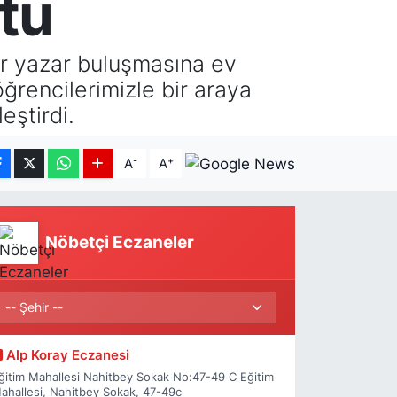
ştu
ir yazar buluşmasına ev
 öğrencilerimizle bir araya
eştirdi.
-
+
A
A
Nöbetçi Eczaneler
Alp Koray Eczanesi
ğitim Mahallesi Nahitbey Sokak No:47-49 C Eğitim
ahallesi, Nahitbey Sokak, 47-49c