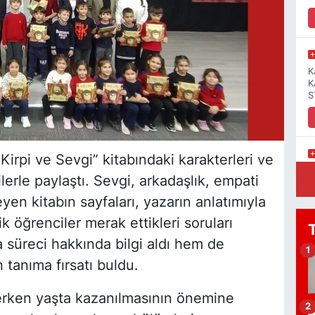
K
K
S
irpi ve Sevgi” kitabındaki karakterleri ve
B
erle paylaştı. Sevgi, arkadaşlık, empati
P
N
eyen kitabın sayfaları, yazarın anlatımıyla
ik öğrenciler merak ettikleri soruları
süreci hakkında bilgi aldı hem de
1
tanıma fırsatı buldu.
M
R
D
erken yaşta kazanılmasının önemine
2