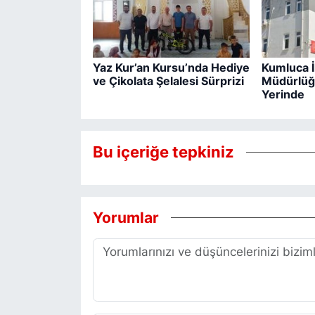
Yaz Kur’an Kursu’nda Hediye
Kumluca İl
ve Çikolata Şelalesi Sürprizi
Müdürlüğ
Yerinde
Bu içeriğe tepkiniz
Yorumlar