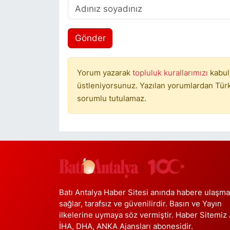
Gönder
Yorum yazarak
topluluk kurallarımızı
kabul
üstleniyorsunuz. Yazılan yorumlardan Türki
sorumlu tutulamaz.
Batı Antalya Haber Sitesi anında habere ulaşma
sağlar, tarafsız ve güvenilirdir. Basın ve Yayın
ilkelerine uymaya söz vermiştir. Haber Sitemiz
İHA, DHA, ANKA Ajansları abonesidir.