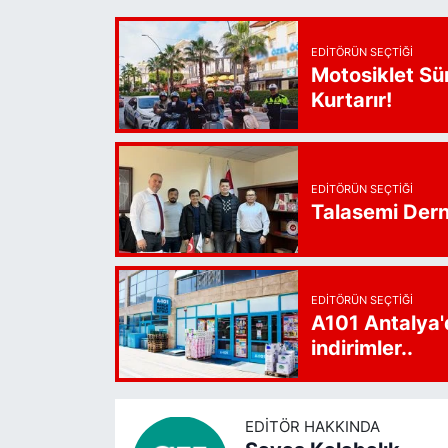
EDITÖRÜN SEÇTIĞI
Motosiklet Sü
Kurtarır!
EDITÖRÜN SEÇTIĞI
Talasemi Derne
EDITÖRÜN SEÇTIĞI
A101 Antalya'
indirimler..
EDITÖR HAKKINDA