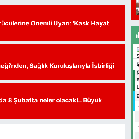
İ
rücülerine Önemli Uyarı: 'Kask Hayat
A
S
ği'nden, Sağlık Kuruluşlarıyla İşbirliği
A
D
S
da 8 Şubatta neler olacak!.. Büyük
S