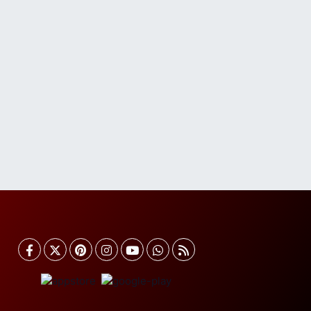
ehmet Nesih Özmen Mahallesi Zeki Sokak No:28
 MEVLANA FIRININ YAN DÜKKANI
0 (212) 481 73 25
Yol Tarifi Al
Burak Eczanesi
evizlik Mahallesi Kırmızı Şebboy Sokak 15 A
ZMANLAR TIP MERKEZİ YANI DERSHANELER
OKAĞI İSTANBUL CADDESİ AÇIK OTOPARKIN
OKAĞI
0 (212) 583 28 03
Yol Tarifi Al
Nida Eczanesi
smetpaşa Mahallesi 83. Sokak 52 B Piri Reis Sağlık
cağı yanı, KAPALI PAZAR PAZARI YANI
0 (212) 924 49 68
Yol Tarifi Al
Lotus Eczanesi
nönü Mahallesi Halkalı Caddesi 206E AVRUPA
ONUTLARI ATAKENT 4 SİTESİ ALTI