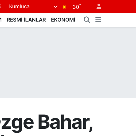
°
Kumluca
8
30
8
M
RESMİ İLANLAR
EKONOMİ
2
8
3
4
Özge Bahar,