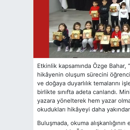
Etkinlik kapsamında Özge Bahar, “K
hikâyenin oluşum sürecini öğrencil
ve doğaya duyarlılık temalarını işl
birlikte sınıfta adeta canlandı. Min
yazara yönelterek hem yazar olma 
okudukları hikâyeyi daha yakından 
Buluşmada, okuma alışkanlığının 