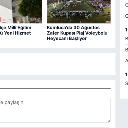
G
M
G
E
C
çe Millî Eğitim
Kumluca’da 30 Ağustos
B
1
ü Yeni Hizmet
Zafer Kupası Plaj Voleybolu
Heyecanı Başlıyor
B
B
B
A
1
S
E
Y
G