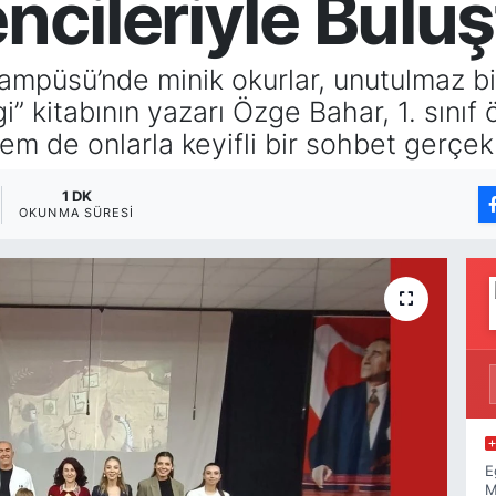
encileriyle Bulu
ampüsü’nde minik okurlar, unutulmaz b
gi” kitabının yazarı Özge Bahar, 1. sınıf
em de onlarla keyifli bir sohbet gerçekl
1 DK
OKUNMA SÜRESI
E
M