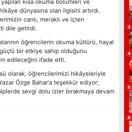
te yapılan kısa okuma bölümleri ve
hikâye dünyasına olan ilgisini artırdı.
erimizin canlı, meraklı ve içten
M
3
dile getirdi.
N
larının öğrencilerin okuma kültürü, hayal
 güçlü bir etkiye sahip olduğunu
4
m edileceğini ifade etti.
S
 olarak, öğrencilerimizi hikâyeleriyle
Yazar Özge Bahar’a teşekkür ediyor;
5
kalplerde sevgi dolu izler bırakmaya devam
K
K
K
S
6