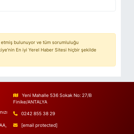
M
A
C
 etmiş bulunuyor ve tüm sorumluluğu
U
S
ye'nin En iyi Yerel Haber Sitesi hiçbir şekilde
S
İ
O
Yeni Mahalle 536 Sokak No: 27/B
Finike/ANTALYA
nızı
0242 855 38 29
İ
[email protected]
 AA,
K