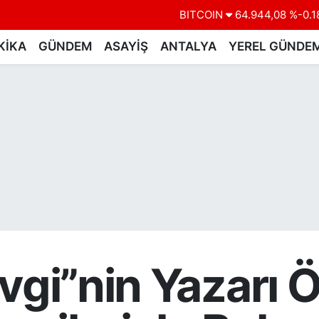
BITCOIN
64.944,08
%-0.1
DOLAR
47,7436
%0.1
KİKA
GÜNDEM
ASAYİŞ
ANTALYA
YEREL GÜNDE
EURO
55,2510
%0.3
STERLİN
64,4811
%0.3
GRAM ALTIN
6660.55
%0.0
BİST100
13.779
%-1
evgi”nin Yazarı 