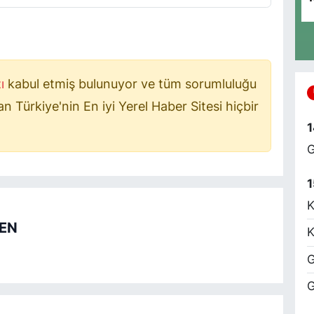
K
M
d
zı
kabul etmiş bulunuyor ve tüm sorumluluğu
 Türkiye'nin En iyi Yerel Haber Sitesi hiçbir
E
Y
1
G
1
O
K
A
H
REN
E
K
G
G
E