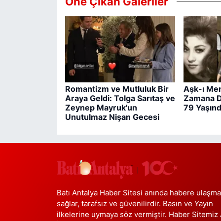
Öne Çıkan Galeriler
Romantizm ve Mutluluk Bir
Aşk-ı Mem
Araya Geldi: Tolga Sarıtaş ve
Zamana Di
Zeynep Mayruk'un
79 Yaşınd
Unutulmaz Nişan Gecesi
Batı Antalya Haber Sitesi anında habere ulaşma
sağlar, tarafsız ve güvenilirdir. Basın ve Yayın
ilkelerine uymaya söz vermiştir. Haber Sitemiz