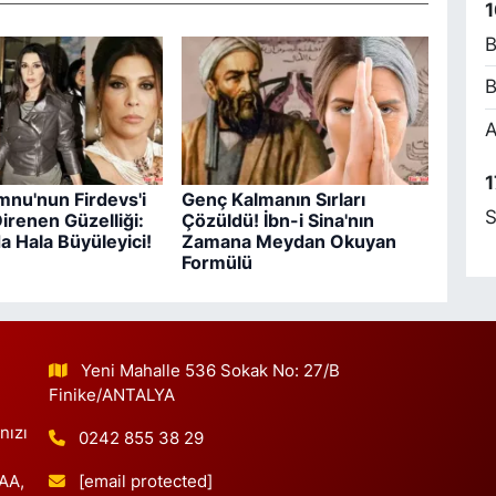
1
B
B
M
A
A
1
nu'nun Firdevs'i
Genç Kalmanın Sırları
S
renen Güzelliği:
Çözüldü! İbn-i Sina'nın
a Hala Büyüleyici!
Zamana Meydan Okuyan
H
S
Formülü
Yeni Mahalle 536 Sokak No: 27/B
H
Finike/ANTALYA
K
nızı
0242 855 38 29
[email protected]
 AA,