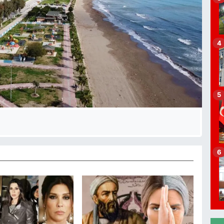
4
P
A
K
5
O
6
V
P