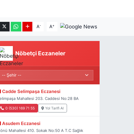
-
+
A
A
Nöbetçi Eczaneler
Cadde Selimpaşa Eczanesi
elimpaşa Mahallesi 203. Caddesi No:28 BA
0 (530) 169 71 55
Yol Tarifi Al
Asudem Eczanesi
nönü Mahallesi 410. Sokak No:50 A T.C Sağlık