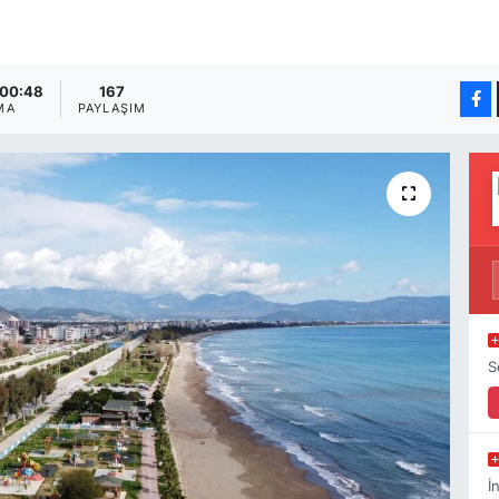
 00:48
167
MA
PAYLAŞIM
S
İ