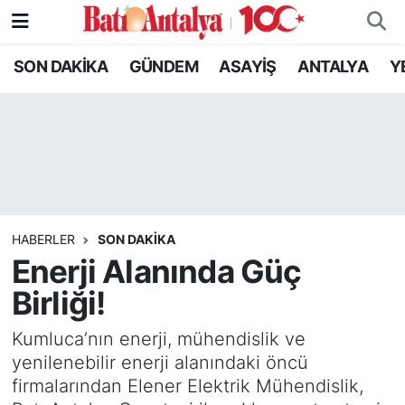
SON DAKİKA
GÜNDEM
ASAYİŞ
ANTALYA
Y
SON DAKİKA
Nöbetçi Eczaneler
GÜNDEM
Hava Durumu
ASAYİŞ
Trafik Durumu
ANTALYA
Süper Lig Puan Durumu ve Fikstür
HABERLER
SON DAKIKA
YEREL GÜNDEM
Tüm Manşetler
Enerji Alanında Güç
Birliği!
RESMİ İLANLAR
Son Dakika Haberleri
Kumluca’nın enerji, mühendislik ve
EKONOMİ
Haber Arşivi
yenilenebilir enerji alanındaki öncü
firmalarından Elener Elektrik Mühendislik,