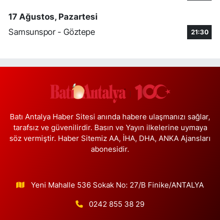
Eren Aydın Eczanesi
Siyavuşpaşa Mahallesi Adnan Kahveci Bulvarı 154 B MEMORIAL
17 Ağustos, Pazartesi
HASTANESİNİN 100 METRE YUKARISI - FİZİK TEDAVİ
HASTANESİNİN 100 METRE AŞAĞISI
Samsunspor - Göztepe
21:30
0 (212) 441 38 16
Yol Tarifi Al
Yaşam Eczanesi
Osmangazi Mahallesi Atayolu Caddesi 10C-D KAYA ÇİFTLİĞİ İLE
KÖFTECİ YUSUF ARASINDA, TARIM KOOPERATİF MARKETİ
KARŞISI,SAAT KULESİNİN ÇAPRAZINDA
0 (506) 466 78 60
Yol Tarifi Al
Batı Antalya Haber Sitesi anında habere ulaşmanızı sağlar,
tarafsız ve güvenilirdir. Basın ve Yayın ilkelerine uymaya
söz vermiştir. Haber Sitemiz AA, İHA, DHA, ANKA Ajansları
Müge Eczanesi
abonesidir.
19 Mayıs Mahallesi Bayar Caddesi 55B Acıbadem Kozyatağı
Hastanesinin 200m Aşağısındaki İlk Işıklarda. (30 Ağustos
İlkokulunun 100m Yukarısında)
0 (216) 463 14 95
Yol Tarifi Al
Yeni Mahalle 536 Sokak No: 27/B Finike/ANTALYA
0242 855 38 29
Göksun Eczanesi