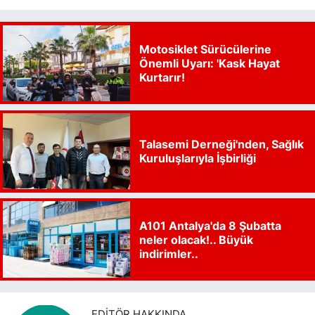
Motosiklet Sürücülerine
Önemli Uyarı: 'Kask Hayat
Kurtarır!
Talasemi Derneği'nden, Sağlık
Kuruluşlarıyla İşbirliği
A101 Antalya'da 8 Şubatta
neler olacak!.. Büyük
indirimler..
EDITÖR HAKKINDA