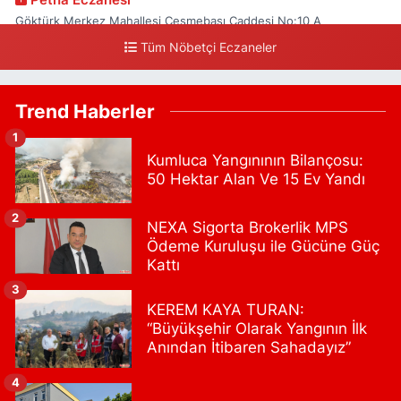
Göktürk Merkez Mahallesi Çeşmebaşı Caddesi No:10 A
Tüm Nöbetçi Eczaneler
0 (212) 360 18 23
Yol Tarifi Al
Sacide Eczanesi
Trend Haberler
Karlıktepe Mahallesi Soğanlık Caddesi No:34 A
1
0 (216) 504 24 53
Yol Tarifi Al
Kumluca Yangınının Bilançosu:
50 Hektar Alan Ve 15 Ev Yandı
Bulvar Eczanesi
Ahmet Yesevi Mahallesi Abbas Medeni Sokak 17 A Çiftlik
2
NEXA Sigorta Brokerlik MPS
köprüsünü geçtikten sonra Harman Mobilya arkası, Tulumba
Ödeme Kuruluşu ile Gücüne Güç
mevki, ECZANELER BÖLGESİ (GÜNEŞ, BULVAR, ÇİĞDEM, DEVA
ECZANELERİ) eski gazi sağlık o
Kattı
0 (216) 208 59 51
Yol Tarifi Al
3
KEREM KAYA TURAN:
“Büyükşehir Olarak Yangının İlk
Halıcıoğlu Eczanesi
Anından İtibaren Sahadayız”
Halıcıoğlu Mahallesi Tunç Sokak 1 A Çıksalın,Alev Ofluoğlu Semt
Konağı yanı
4
0 (212) 369 45 49
Yol Tarifi Al