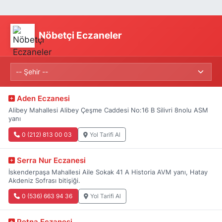
Nöbetçi Eczaneler
Aden Eczanesi
Alibey Mahallesi Alibey Çeşme Caddesi No:16 B Silivri 8nolu ASM
yanı
0 (212) 813 00 03
Yol Tarifi Al
Serra Nur Eczanesi
İskenderpaşa Mahallesi Aile Sokak 41 A Historia AVM yanı, Hatay
Akdeniz Sofrası bitişiği.
0 (536) 663 94 36
Yol Tarifi Al
Petna Eczanesi