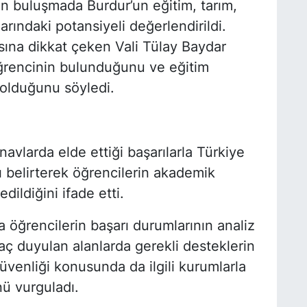
n buluşmada Burdur’un eğitim, tarım,
arındaki potansiyeli değerlendirildi.
K
M
sına dikkat çeken Vali Tülay Baydar
d
öğrencinin bulunduğunu ve eğitim
 olduğunu söyledi.
E
Y
navlarda elde ettiği başarılarla Türkiye
nı belirterek öğrencilerin akademik
dildiğini ifade etti.
O
A
 öğrencilerin başarı durumlarının analiz
H
yaç duyulan alanlarda gerekli desteklerin
E
güvenliği konusunda da ilgili kurumlarla
nü vurguladı.