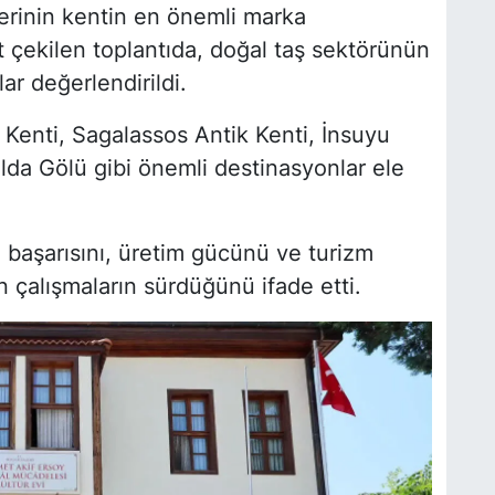
erinin kentin en önemli marka
t çekilen toplantıda, doğal taş sektörünün
S
ar değerlendirildi.
 Kenti, Sagalassos Antik Kenti, İnsuyu
lda Gölü gibi önemli destinasyonlar ele
Y
A
A
i başarısını, üretim gücünü ve turizm
in çalışmaların sürdüğünü ifade etti.
N
P
M
E