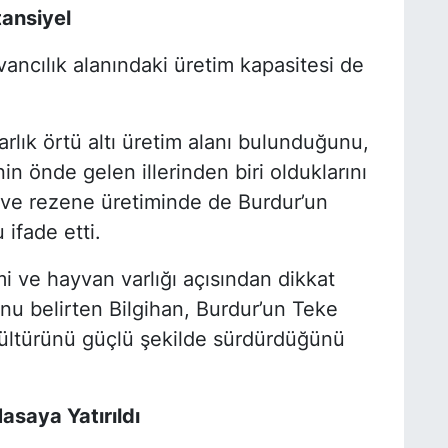
tansiyel
E
ancılık alanındaki üretim kapasitesi de
M
arlık örtü altı üretim alanı bulunduğunu,
A
in önde gelen illerinden biri olduklarını
ş ve rezene üretiminde de Burdur’un
ifade etti.
H
S
imi ve hayvan varlığı açısından dikkat
nu belirten Bilgihan, Burdur’un Teke
kültürünü güçlü şekilde sürdürdüğünü
H
K
asaya Yatırıldı