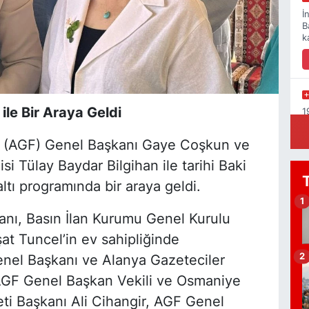
İ
B
k
ile Bir Araya Geldi
1
K
 (AGF) Genel Başkanı Gaye Coşkun ve
si Tülay Baydar Bilgihan ile tarihi Baki
ı programında bir araya geldi.
Y
1
1
anı, Basın İlan Kurumu Genel Kurulu
C
S
t Tuncel’in ev sahipliğinde
2
enel Başkanı ve Alanya Gazeteciler
GF Genel Başkan Vekili ve Osmaniye
ti Başkanı Ali Cihangir, AGF Genel
B