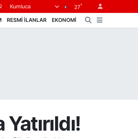
°
Kumluca
7
27
7
M
RESMİ İLANLAR
EKONOMİ
5
9
9
2
Yatırıldı!