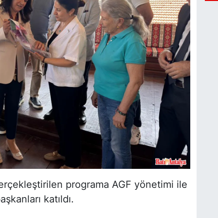
Ç
N
O
M
K
A
A
S
erçekleştirilen programa AGF yönetimi ile
K
şkanları katıldı.