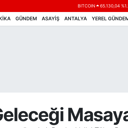
DOLAR
47,7106
%0.1
EURO
55,1652
%0.2
KİKA
GÜNDEM
ASAYİŞ
ANTALYA
YEREL GÜNDE
STERLİN
64,4046
%0.3
GRAM ALTIN
6648.99
%2.5
BİST100
13.773
%-1
BITCOIN
65.130,04
%1.
eleceği Masaya 