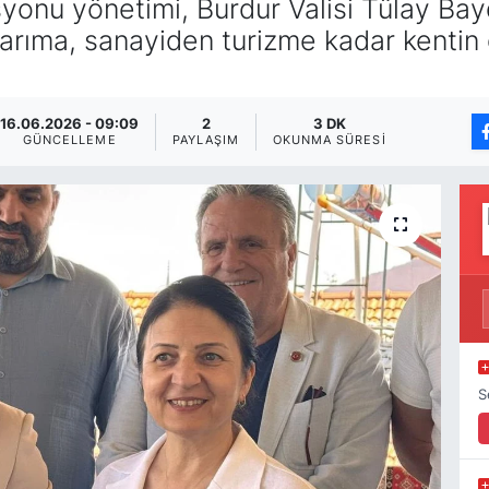
onu yönetimi, Burdur Valisi Tülay Bayda
tarıma, sanayiden turizme kadar kentin 
16.06.2026 - 09:09
2
3 DK
GÜNCELLEME
PAYLAŞIM
OKUNMA SÜRESI
S