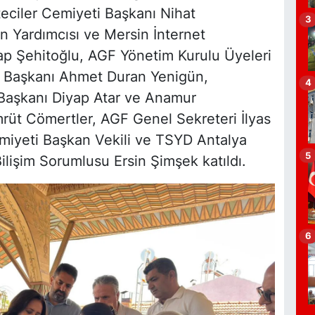
A
eciler Cemiyeti Başkanı Nihat
3
a
Yardımcısı ve Mersin İnternet
ap Şehitoğlu, AGF Yönetim Kurulu Üyeleri
i Başkanı Ahmet Duran Yenigün,
4
Başkanı Diyap Atar ve Anamur
P
A
rüt Cömertler, AGF Genel Sekreteri İlyas
K
emiyeti Başkan Vekili ve TSYD Antalya
5
ilişim Sorumlusu Ersin Şimşek katıldı.
O
6
V
P