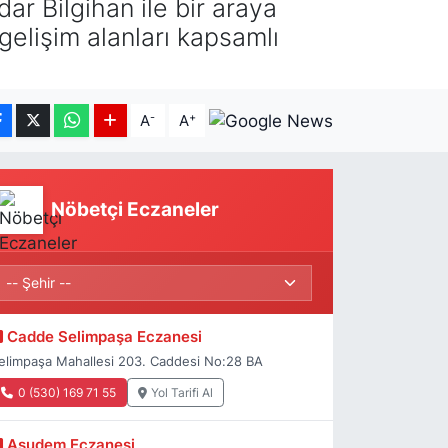
r Bilgihan ile bir araya
gelişim alanları kapsamlı
-
+
A
A
Nöbetçi Eczaneler
Cadde Selimpaşa Eczanesi
elimpaşa Mahallesi 203. Caddesi No:28 BA
0 (530) 169 71 55
Yol Tarifi Al
Asudem Eczanesi