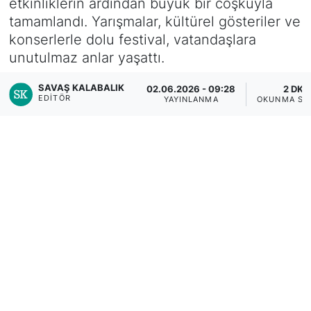
etkinliklerin ardından büyük bir coşkuyla
tamamlandı. Yarışmalar, kültürel gösteriler ve
konserlerle dolu festival, vatandaşlara
unutulmaz anlar yaşattı.
SAVAŞ KALABALIK
02.06.2026 - 09:28
2 DK
EDITÖR
YAYINLANMA
OKUNMA SÜ