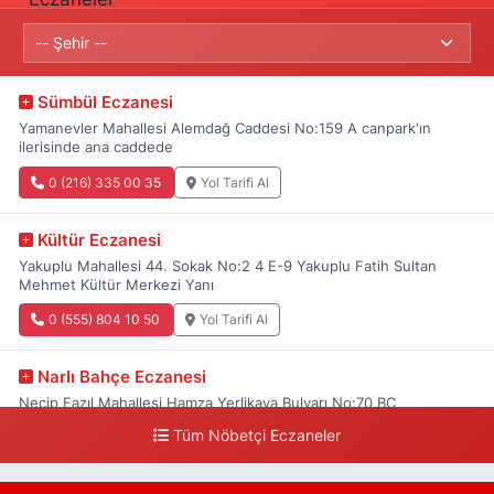
Sümbül Eczanesi
Yamanevler Mahallesi Alemdağ Caddesi No:159 A canpark'ın
ilerisinde ana caddede
0 (216) 335 00 35
Yol Tarifi Al
Kültür Eczanesi
Yakuplu Mahallesi 44. Sokak No:2 4 E-9 Yakuplu Fatih Sultan
Mehmet Kültür Merkezi Yanı
0 (555) 804 10 50
Yol Tarifi Al
Narlı Bahçe Eczanesi
Necip Fazıl Mahallesi Hamza Yerlikaya Bulvarı No:70 BC
Tüm Nöbetçi Eczaneler
0 (216) 784 50 77
Yol Tarifi Al