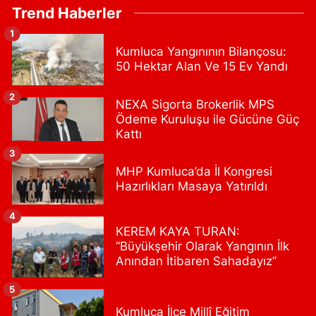
Erenköy Rüzgar Eczanesi
Trend Haberler
Erenköy Mahallesi Kantarcırıza Sokak No:23 B
1
0 (543) 576 82 04
Yol Tarifi Al
Kumluca Yangınının Bilançosu:
50 Hektar Alan Ve 15 Ev Yandı
Serenay Eczanesi
Mimar Sinan Merkez Mahallesi Bayar Sokak No:35 A MİMARSİNAN
2
NEXA Sigorta Brokerlik MPS
DEVLET HASTANESİNİN ÜST GEÇİDİNDEN KARŞI YOLA GEÇİNCE
Ödeme Kuruluşu ile Gücüne Güç
200M YÜRÜME MESAFESİ
Kattı
0 (551) 362 34 77
Yol Tarifi Al
3
MHP Kumluca’da İl Kongresi
Ümit Eczanesi
Hazırlıkları Masaya Yatırıldı
Merkez Mahallesi Eski Edirne Cad. No:1175 A Arnavutköy Tıp
Merkezi bitişiği. Faruk Güllüoğlu ve Flo ayakkabıcılık karşısı.
4
Arnavutkoy Devlet Hastahanesine 1 dakika yürüme mesafesi
KEREM KAYA TURAN:
0 (541) 342 54 90
Yol Tarifi Al
“Büyükşehir Olarak Yangının İlk
Anından İtibaren Sahadayız”
Nihal Eczanesi
5
Sütlüce Mahallesi Talip Paşa Sokak 14 Sağlık Ocağına Paralel
Sokakta Bademlik Cami Karşısı
Kumluca İlçe Millî Eğitim