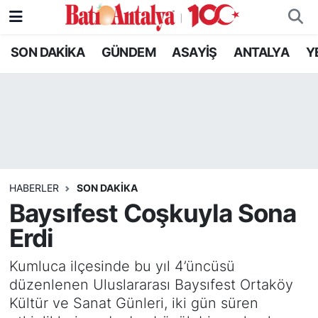
SON DAKİKA
GÜNDEM
ASAYİŞ
ANTALYA
Y
SON DAKİKA
Nöbetçi Eczaneler
GÜNDEM
Hava Durumu
ASAYİŞ
Trafik Durumu
ANTALYA
Süper Lig Puan Durumu ve Fikstür
HABERLER
SON DAKIKA
YEREL GÜNDEM
Tüm Manşetler
Baysıfest Coşkuyla Sona
Erdi
RESMİ İLANLAR
Son Dakika Haberleri
Kumluca ilçesinde bu yıl 4’üncüsü
EKONOMİ
Haber Arşivi
düzenlenen Uluslararası Baysıfest Ortaköy
Kültür ve Sanat Günleri, iki gün süren