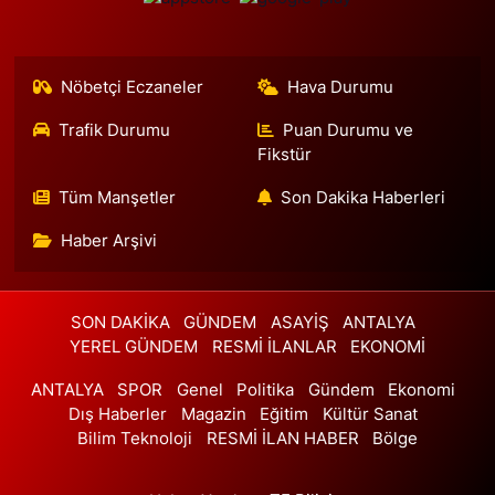
Emniyetevleri Mahallesi Yolaçar Sokak 17 A TİCARET ODASI
İLKOKULU ARKASI
0 (212) 270 01 43
Yol Tarifi Al
Nöbetçi Eczaneler
Hava Durumu
Doğan Eczanesi
Trafik Durumu
Puan Durumu ve
İsmetpaşa Mahallesi 74. Sokak 14 A Eser Düğün Salonu ile Cevher
Fikstür
Dudayev Kapalı Pazarı arasındaki bağlantı sokağı BİM çaprazı
Tüm Manşetler
Son Dakika Haberleri
0 (212) 667 68 02
Yol Tarifi Al
Haber Arşivi
Nazlı Eczanesi
Zeytinlik Mahallesi Yakut Sokak 10 A Sinema 74 Karşısı - PTT'nin
Çaprazı
SON DAKİKA
GÜNDEM
ASAYİŞ
ANTALYA
0 (212) 599 12 12
Yol Tarifi Al
YEREL GÜNDEM
RESMİ İLANLAR
EKONOMİ
ANTALYA
SPOR
Genel
Politika
Gündem
Ekonomi
Yeni Beşiktaş Eczanesi
Dış Haberler
Magazin
Eğitim
Kültür Sanat
Gayrettepe Mahallesi Başak Sokak 2C GAYRETTEPE FLORENCE
Bilim Teknoloji
RESMİ İLAN HABER
Bölge
NİGHTİNGALE HASTANESİ ACİL KAPISI KARŞISI
0 (212) 272 17 06
Yol Tarifi Al