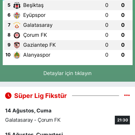
Bağlarbaşı Mahallesi İnönü Caddesi 85 B
Beşiktaş
0
0
5
0 (216) 459 56 70
Yol Tarifi Al
Eyüpspor
0
0
6
Galatasaray
0
0
7
Alp Eczanesi
Mehmet Akif Mahallesi Süphan Sokak 8 A 1 Numaralı Sağlık Ocağı
Çorum FK
0
0
8
Yanı ve Cuma Pazarı Başı
Gaziantep FK
0
0
9
0 (212) 494 32 16
Yol Tarifi Al
Alanyaspor
0
0
10
Bostancı Eczanesi
Bostancı Mahallesi Prof. Ali Nihat Tarlan Caddesi 54 B Bostancı
Detaylar için tıklayın
Shell'den E-5'e çıkan yol üzerinde sağda
0 (850) 677 56 16
Yol Tarifi Al
Süper Lig Fikstür
Miyase Eczanesi
Anadolu Mahallesi Hoca Ahmet Yesevi Caddesi 142 A Anadolu
14 Ağustos, Cuma
Mahallesindeki SALI PAZARI sokağının sonundan SAĞA
dönüldüğünde ŞOK VE A101 MARKETLERİNİ geçtikten sonra
Galatasaray - Çorum FK
21:30
0 (212) 871 89 81
Yol Tarifi Al
15 Ağustos, Cumartesi