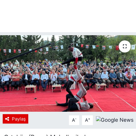
Paylaş
-
+
A
A