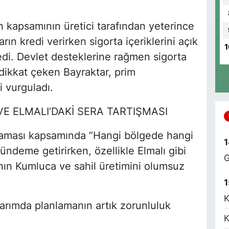
in kapsamının üretici tarafından yeterince
rın kredi verirken sigorta içeriklerini açık
1
K
edi. Devlet desteklerine rağmen sigorta
M
dikkat çeken Bayraktar, prim
d
i vurguladı.
VE ELMALI’DAKİ SERA TARTIŞMASI
E
nlaması kapsamında “Hangi bölgede hangi
Y
1
ündeme getirirken, özellikle Elmalı gibi
G
nın Kumluca ve sahil üretimini olumsuz
1
O
K
A
tarımda planlamanın artık zorunluluk
H
E
K