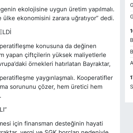
G
genin ekolojisine uygun üretim yapılmalı.
G
 ülke ekonomisini zarara uğratıyor” dedi.
E
1
ELDİ
B
ooperatifleşme konusuna da değinen
B
m yapan çiftçilerin yüksek maliyetlerle
M
A
A
Avrupa’daki örnekleri hatırlatan Bayraktar,
ratifleşme yaygınlaşmalı. Kooperatifler
1
lama sorununu çözer, hem üretici hem
S
H
.
S
LI”
mesi için finansman desteğinin hayati
H
ktar, vergi ve SGK borçları nedeniyle