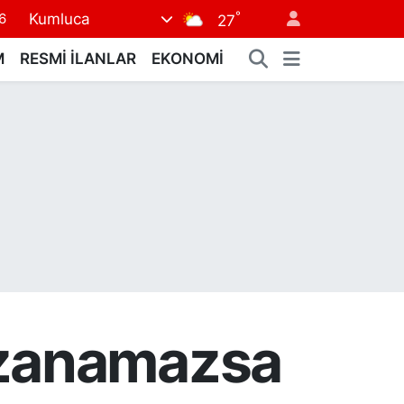
°
Kumluca
7
27
1
M
RESMİ İLANLAR
EKONOMİ
2
4
4
6
Kazanamazsa