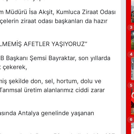
ım Müdürü İsa Akşit, Kumluca Ziraat Odası
B
çelerin ziraat odası başkanları da hazır
A
3
a
LMEMİŞ AFETLER YAŞIYORUZ”
4
 Başkanı Şemsi Bayraktar, son yıllarda
P
A
at çekerek,
K
ş şekilde don, sel, hortum, dolu ve
5
. Tarımsal üretim alanlarımız ciddi zarar
O
rasında Antalya genelinde yaşanan
6