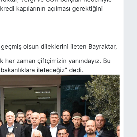
K
kredi kapılarının açılması gerektiğini
S
geçmiş olsun dileklerini ileten Bayraktar,
rak her zaman çiftçimizin yanındayız. Bu
Y
 bakanlıklara ileteceğiz” dedi.
A
A
N
P
M