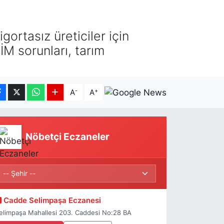
ortasız üreticiler için
İM sorunları, tarım
-
+
A
A
Nöbetçi Eczaneler
Cadde Selimpaşa Eczanesi
elimpaşa Mahallesi 203. Caddesi No:28 BA