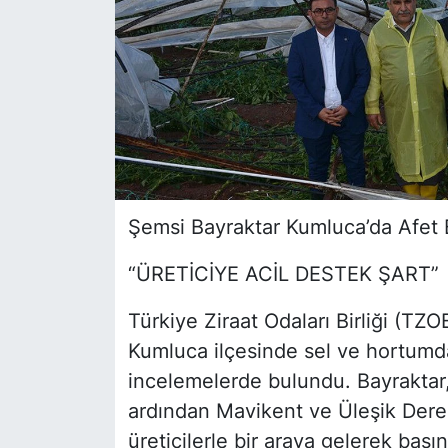
Şemsi Bayraktar Kumluca’da Afet 
“ÜRETİCİYE ACİL DESTEK ŞART”
Türkiye Ziraat Odaları Birliği (TZ
Kumluca ilçesinde sel ve hortumda
incelemelerde bulundu. Bayraktar,
ardından Mavikent ve Üleşik Deres
üreticilerle bir araya gelerek bası