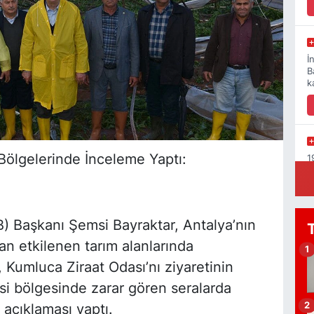
İ
B
k
Bölgelerinde İnceleme Yaptı:
1
K
OB) Başkanı Şemsi Bayraktar, Antalya’nın
n etkilenen tarım alanlarında
Y
1
1
 Kumluca Ziraat Odası’nı ziyaretinin
C
S
i bölgesinde zarar gören seralarda
2
n açıklaması yaptı.