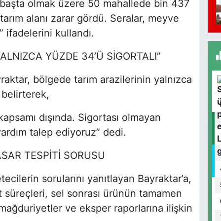
 başta olmak üzere 50 mahallede bin 437
V
P
 tarım alanı zarar gördü. Seralar, meyve
 ifadelerini kullandı.
YALNIZCA YÜZDE 34’Ü SİGORTALI”
Ç
N
aktar, bölgede tarım arazilerinin yalnızca
belirterek,
a kapsamı dışında. Sigortası olmayan
O
 yardım talep ediyoruz” dedi.
M
K
SAR TESPİTİ SORUSU
ecilerin sorularını yanıtlayan Bayraktar’a,
t süreçleri, sel sonrası ürünün tamamen
A
A
duriyetler ve eksper raporlarına ilişkin
S
K