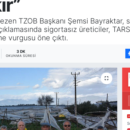
ır”
gezen TZOB Başkanı Şemsi Bayraktar, sig
çıklamasında sigortasız üreticiler, TARS
e vurgusu öne çıktı.
3 DK
OKUNMA SÜRESI
S