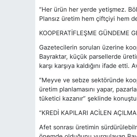
“Her ürün her yerde yetişmez. Böl
Plansız üretim hem çiftçiyi hem de
KOOPERATİFLEŞME GÜNDEME G
Gazetecilerin soruları üzerine k
Bayraktar, küçük parsellerde üreti
karşı karşıya kaldığını ifade etti. 
“Meyve ve sebze sektöründe koope
üretim planlamasını yapar, pazar
tüketici kazanır” şeklinde konuştu
“KREDİ KAPILARI ACİLEN AÇILMA
Afet sonrası üretimin sürdürülebil
önemde olduğunu vurgulayan Bayra