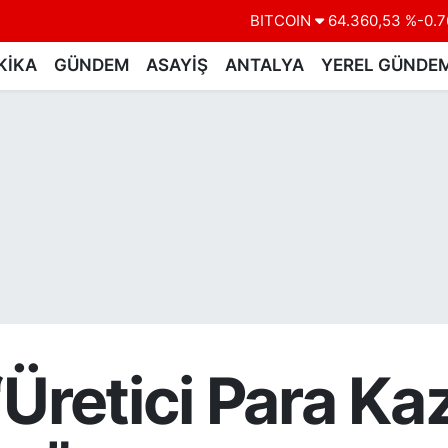
DOLAR
47,7069
%0.1
EURO
55,0265
%0.0
KİKA
GÜNDEM
ASAYİŞ
ANTALYA
YEREL GÜNDE
STERLİN
64,1897
%0.0
GRAM ALTIN
6574.81
%1.4
BİST100
13.887
%6
BITCOIN
64.360,53
%-0.7
 “Üretici Para 