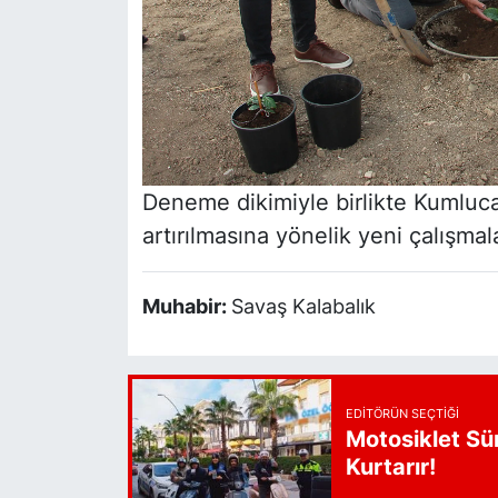
Deneme dikimiyle birlikte Kumluca’d
artırılmasına yönelik yeni çalışma
Muhabir:
Savaş Kalabalık
EDITÖRÜN SEÇTIĞI
Motosiklet Sü
Kurtarır!