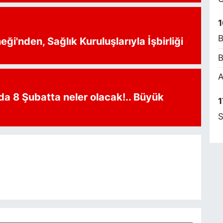
E
C
B
1
B
ği'nden, Sağlık Kuruluşlarıyla İşbirliği
B
B
A
da 8 Şubatta neler olacak!.. Büyük
1
S
E
Y
G
M
A