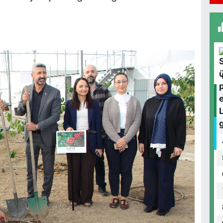
A
S
A
D
S
S
A