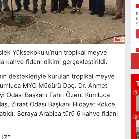
K
K
S
slek Yüksekokulu’nun tropikal meyve
B
 kahve fidanı dikimi gerçekleştirildi.
P
N
ın destekleriyle kurulan tropikal meyve
 Kumluca MYO Müdürü Doç. Dr. Ahmet
1
yi Odası Başkanı Fahri Özen, Kumluca
M
daş, Ziraat Odası Başkanı Hidayet Kökce,
R
D
atıldı. Seraya Arabica türü 6 kahve fidanı
2
UZ”