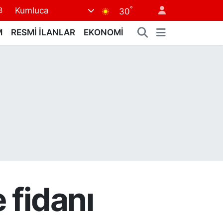
°
Kumluca
8
30
2
M
RESMİ İLANLAR
EKONOMİ
8
3
4
8
e fidanı