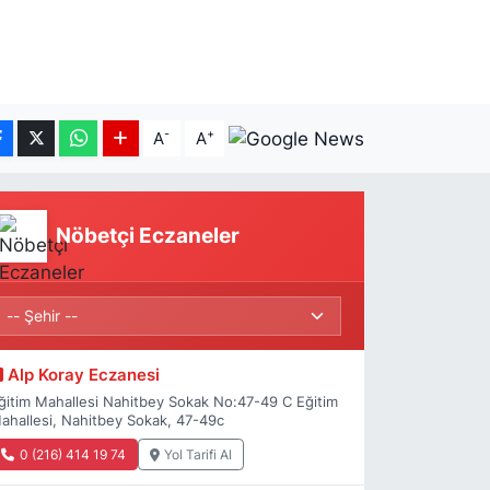
-
+
A
A
Nöbetçi Eczaneler
Alp Koray Eczanesi
ğitim Mahallesi Nahitbey Sokak No:47-49 C Eğitim
ahallesi, Nahitbey Sokak, 47-49c
0 (216) 414 19 74
Yol Tarifi Al