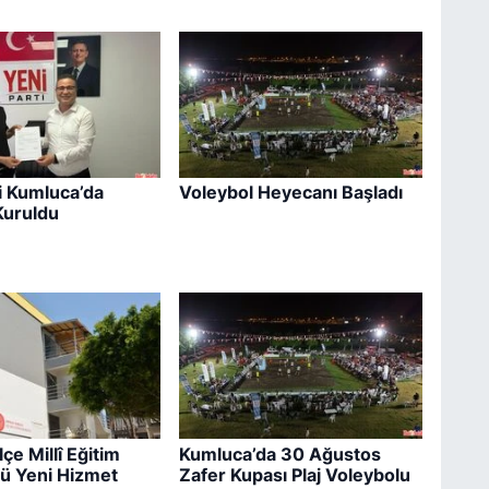
C
U
S
S
i Kumluca’da
Voleybol Heyecanı Başladı
uruldu
İ
O
İ
K
çe Millî Eğitim
Kumluca’da 30 Ağustos
ü Yeni Hizmet
Zafer Kupası Plaj Voleybolu