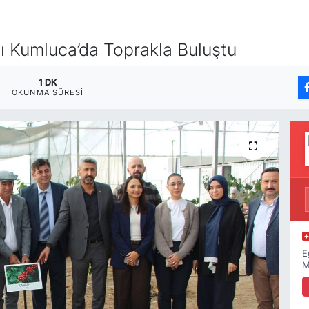
 Kumluca’da Toprakla Buluştu
1 DK
OKUNMA SÜRESI
E
M