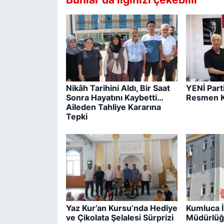
Nikâh Tarihini Aldı, Bir Saat
YENİ Part
Sonra Hayatını Kaybetti…
Resmen K
Aileden Tahliye Kararına
Tepki
Yaz Kur’an Kursu’nda Hediye
Kumluca İl
ve Çikolata Şelalesi Sürprizi
Müdürlüğ