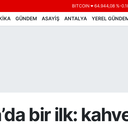
DOLAR
47,7436
%0.1
EURO
55,2510
%0.3
KİKA
GÜNDEM
ASAYİŞ
ANTALYA
YEREL GÜNDE
STERLİN
64,4811
%0.3
GRAM ALTIN
6660.55
%0.0
BİST100
13.779
%-1
BITCOIN
64.944,08
%-0.1
’da bir ilk: kahv