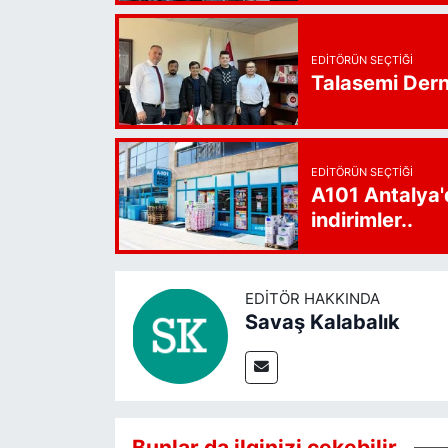
EDITÖRÜN SEÇTIĞI
Talasemi Derne
EDITÖRÜN SEÇTIĞI
A101 Antalya'
indirimler..
EDITÖR HAKKINDA
Savaş Kalabalık
Bunlar da ilginizi çekebilir