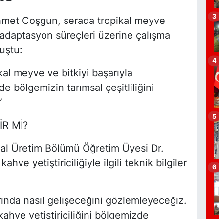
M
3
N
met Coşgun, serada tropikal meyve
ye adaptasyon süreçleri üzerine çalışma
uştu:
4
S
al meyve ve bitkiyi başarıyla
de bölgemizin tarımsal çeşitliliğini
”
5
K
R Mİ?
K
K
al Üretim Bölümü Öğretim Üyesi Dr.
S
hve yetiştiriciliğiyle ilgili teknik bilgiler
6
rında nasıl gelişeceğini gözlemleyeceğiz.
İ
kahve yetiştiriciliğini bölgemizde