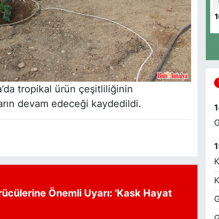
8
E
1
M
S
Y
a tropikal ürün çeşitliliğinin
M
-
ların devam edeceği kaydedildi.
1
G
1
N
K
K
K
rücülerine Önemli Uyarı: 'Kask Hayat
G
M
G