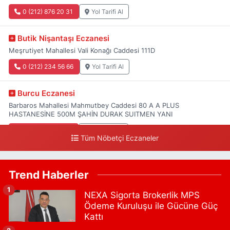
0 (212) 876 20 31
Yol Tarifi Al
Butik Nişantaşı Eczanesi
Meşrutiyet Mahallesi Vali Konağı Caddesi 111D
0 (212) 234 56 66
Yol Tarifi Al
Burcu Eczanesi
Barbaros Mahallesi Mahmutbey Caddesi 80 A A PLUS
HASTANESİNE 500M ŞAHİN DURAK SUITMEN YANI
0 (212) 552 25 29
Yol Tarifi Al
Tüm Nöbetçi Eczaneler
Tuna Tillo Eczanesi
Akşemsettin Mahallesi Akdeniz Caddesi No:12 A
Trend Haberler
41.01948179055185, 28.946705949073934
1
NEXA Sigorta Brokerlik MPS
0 (212) 635 03 83
Yol Tarifi Al
Ödeme Kuruluşu ile Gücüne Güç
Kattı
Tersane İstanbul Eczanesi