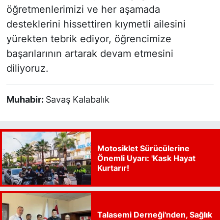
öğretmenlerimizi ve her aşamada
desteklerini hissettiren kıymetli ailesini
yürekten tebrik ediyor, öğrencimize
başarılarının artarak devam etmesini
diliyoruz.
Muhabir:
Savaş Kalabalık
Motosiklet Sürücülerine
Önemli Uyarı: 'Kask Hayat
Kurtarır!
Talasemi Derneği'nden, Sağlık