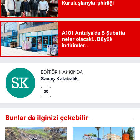
Kuruluşlarıyla İşbirliği
A101 Antalya'da 8 Şubatta
neler olacak!.. Büyük
indirimler..
EDITÖR HAKKINDA
Savaş Kalabalık
Bunlar da ilginizi çekebilir