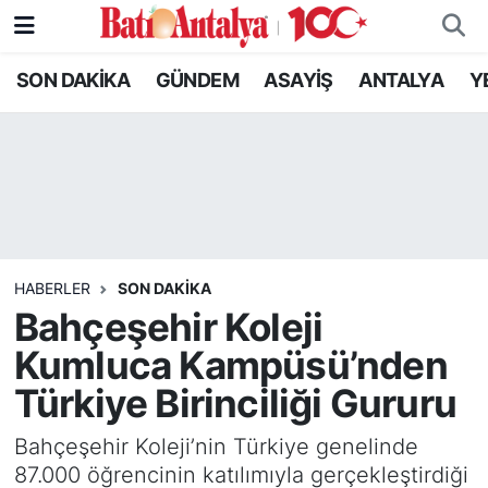
SON DAKİKA
GÜNDEM
ASAYİŞ
ANTALYA
Y
SON DAKİKA
Nöbetçi Eczaneler
GÜNDEM
Hava Durumu
ASAYİŞ
Trafik Durumu
ANTALYA
Süper Lig Puan Durumu ve Fikstür
HABERLER
SON DAKIKA
YEREL GÜNDEM
Tüm Manşetler
Bahçeşehir Koleji
Kumluca Kampüsü’nden
RESMİ İLANLAR
Son Dakika Haberleri
Türkiye Birinciliği Gururu
EKONOMİ
Haber Arşivi
Bahçeşehir Koleji’nin Türkiye genelinde
87.000 öğrencinin katılımıyla gerçekleştirdiği