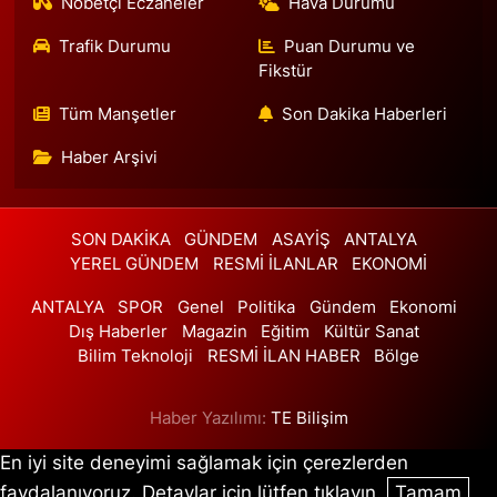
Nöbetçi Eczaneler
Hava Durumu
0 (212) 302 28 13
Yol Tarifi Al
Trafik Durumu
Puan Durumu ve
Tuna Eczanesi
Fikstür
Sakızağacı Mahallesi İstanbul Caddesi No:42 A
Tüm Manşetler
Son Dakika Haberleri
0 (212) 585 35 86
Yol Tarifi Al
Haber Arşivi
Çağla Eczanesi
Nene Hatun Mahallesi Rahman Sokak 16 A ÇARDAK TEPE ONUR
MARKETİN ARKA SOKAĞI (IŞIKLARDAN SAĞA TEKRAR İLK SAĞA
SON DAKİKA
GÜNDEM
ASAYİŞ
ANTALYA
DÖNÜLECEK), İSKİ YOLU ÜZERİ
YEREL GÜNDEM
RESMİ İLANLAR
EKONOMİ
0 (506) 999 95 93
Yol Tarifi Al
ANTALYA
SPOR
Genel
Politika
Gündem
Ekonomi
Dış Haberler
Magazin
Eğitim
Kültür Sanat
Ihlamur Eczanesi
Bilim Teknoloji
RESMİ İLAN HABER
Bölge
Mimar Sinan Mahallesi Mimar Sinan Caddesi No:85 1A Doğa Park
arka kapısına varmadan 100 metre önce,Güç Kardeşler Lisesi ve
Fatma Talip Kahraman Anadolu İmam Hatip Lisesinin karşısında
Haber Yazılımı:
TE Bilişim
0 (216) 504 28 04
Yol Tarifi Al
En iyi site deneyimi sağlamak için çerezlerden
faydalanıyoruz. Detaylar için lütfen tıklayın.
Tamam
Yüksel Eczanesi