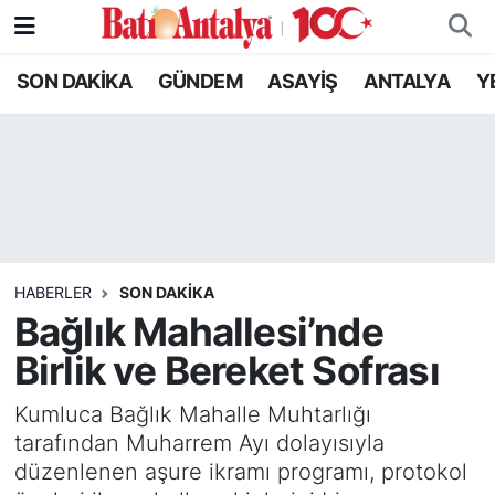
SON DAKİKA
GÜNDEM
ASAYİŞ
ANTALYA
Y
SON DAKİKA
Nöbetçi Eczaneler
GÜNDEM
Hava Durumu
ASAYİŞ
Trafik Durumu
ANTALYA
Süper Lig Puan Durumu ve Fikstür
HABERLER
SON DAKIKA
YEREL GÜNDEM
Tüm Manşetler
Bağlık Mahallesi’nde
Birlik ve Bereket Sofrası
RESMİ İLANLAR
Son Dakika Haberleri
Kumluca Bağlık Mahalle Muhtarlığı
EKONOMİ
Haber Arşivi
tarafından Muharrem Ayı dolayısıyla
düzenlenen aşure ikramı programı, protokol