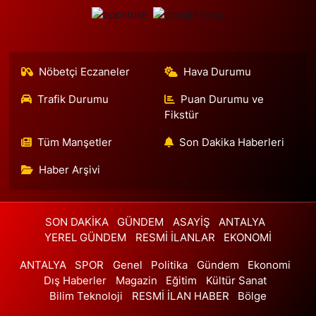
Çengelköy Meydan Eczanesi
Çengelköy Mahallesi, Kaldırım Caddesi No:60 A A3-Blok No:8
Üsküdar İstanbul
0 (216) 755 64 23
Yol Tarifi Al
Nöbetçi Eczaneler
Hava Durumu
Banu Eczanesi
Trafik Durumu
Puan Durumu ve
Fikstür
Osmaniye Mahallesi, Adalet Sokak, Sümer Apt. No:6 Bakırköy
İstanbul
Tüm Manşetler
Son Dakika Haberleri
0 (212) 543 28 87
Yol Tarifi Al
Haber Arşivi
Ece Eczanesi
Akşemsettin Mahallesi, Eşref Bitlis Bulvarı No:40 A Sultanbeyli
İstanbul
SON DAKİKA
GÜNDEM
ASAYİŞ
ANTALYA
0 (533) 260 54 90
Yol Tarifi Al
YEREL GÜNDEM
RESMİ İLANLAR
EKONOMİ
ANTALYA
SPOR
Genel
Politika
Gündem
Ekonomi
Serra Nur Eczanesi
Dış Haberler
Magazin
Eğitim
Kültür Sanat
İskenderpaşa Mahallesi, Aile Sokak No:41 A Fatih İstanbul
Bilim Teknoloji
RESMİ İLAN HABER
Bölge
0 (536) 663 94 36
Yol Tarifi Al