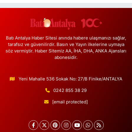
Başakşehir Mahallesi, Gazi Mustafa Kemal Bulvarı, 3.İstanbul Moda
Evleri No:7AO Başakşehir İstanbul
0 (212) 813 66 13
Yol Tarifi Al
Papatya Eczanesi
Batı Antalya Haber Sitesi anında habere ulaşmanızı sağlar,
Petroliş Mahallesi, Nirengi Sokak No:11 A Kartal İstanbul
tarafsız ve güvenilirdir. Basın ve Yayın ilkelerine uymaya
söz vermiştir. Haber Sitemiz AA, İHA, DHA, ANKA Ajansları
0 (216) 755 14 15
Yol Tarifi Al
abonesidir.
Osman Eczanesi
Osmanağa Mahallesi, Kuşdili Caddesi No:55 A Kadıköy İstanbul
Yeni Mahalle 536 Sokak No: 27/B Finike/ANTALYA
0 (216) 784 30 99
Yol Tarifi Al
0242 855 38 29
Burcu Eczanesi
[email protected]
Veliefendi Mahallesi, Çırpıcı Yolu B Sokak No:1-B Zeytinburnu
İstanbul
0 (212) 679 28 65
Yol Tarifi Al