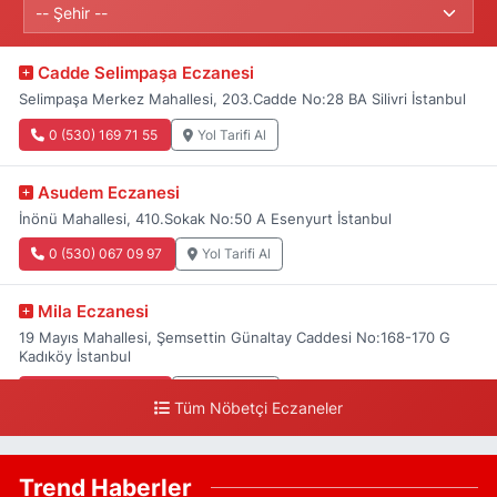
Cadde Selimpaşa Eczanesi
Selimpaşa Merkez Mahallesi, 203.Cadde No:28 BA Silivri İstanbul
0 (530) 169 71 55
Yol Tarifi Al
Asudem Eczanesi
İnönü Mahallesi, 410.Sokak No:50 A Esenyurt İstanbul
0 (530) 067 09 97
Yol Tarifi Al
Mila Eczanesi
19 Mayıs Mahallesi, Şemsettin Günaltay Caddesi No:168-170 G
Kadıköy İstanbul
0 (216) 514 23 73
Yol Tarifi Al
Tüm Nöbetçi Eczaneler
Yenişehir Premium Eczanesi
Yenişehir Mahallesi, Mustafa Akyol Sokak No:6 90 Pendik İstanbul
Trend Haberler