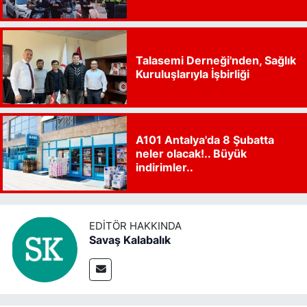
Talasemi Derneği'nden, Sağlık
Kuruluşlarıyla İşbirliği
A101 Antalya'da 8 Şubatta
neler olacak!.. Büyük
indirimler..
EDITÖR HAKKINDA
Savaş Kalabalık