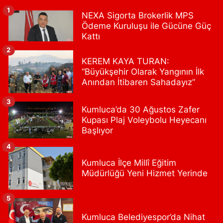
0 (216) 627 01 31
Yol Tarifi Al
1
NEXA Sigorta Brokerlik MPS
Ödeme Kuruluşu ile Gücüne Güç
Gültepe Hayat Eczanesi
Kattı
Ortabayır Mahallesi, Talatpaşa Caddesi, No:123 A Gültepe
2
Kağıthane İstanbul
KEREM KAYA TURAN:
0 (212) 270 59 75
Yol Tarifi Al
“Büyükşehir Olarak Yangının İlk
Anından İtibaren Sahadayız”
Gedikpaşa Eczanesi
3
Mimar Hayrettin Mahallesi, Gedikpaşa Caddesi No:16 C Beyazıt
Kumluca’da 30 Ağustos Zafer
Fatih İstanbul
Kupası Plaj Voleybolu Heyecanı
Başlıyor
0 (212) 516 31 72
Yol Tarifi Al
4
Kasımpaşa Eczanesi
Kumluca İlçe Millî Eğitim
Yahya Kahya Mahallesi, Kasımpaşa Bostanı Sokak No:18 A
Müdürlüğü Yeni Hizmet Yerinde
Kasımpaşa Beyoğlu İstanbul
0 (212) 253 77 44
Yol Tarifi Al
5
Kumluca Belediyespor’da Nihat
Kaya Eczanesi