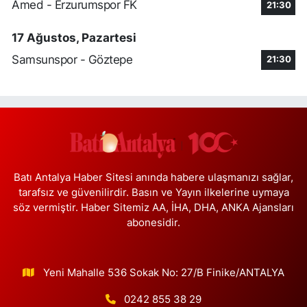
Amed - Erzurumspor FK
21:30
0 (216) 459 11 56
Yol Tarifi Al
17 Ağustos, Pazartesi
Akgül Eczanesi
Samsunspor - Göztepe
21:30
Aksaray Mahallesi Teceddüt Sokak No:13
0 (212) 529 21 61
Yol Tarifi Al
Nokta Eczanesi
Karlıktepe Mahallesi İnönü Caddesi 57A Esentepe Taksi
Durağı'ndan D-100 karayolu yönünde dönünce Sönmez Et'in üç
bina yanı, Bim Market karşısı.
Batı Antalya Haber Sitesi anında habere ulaşmanızı sağlar,
0 (216) 517 84 57
Yol Tarifi Al
tarafsız ve güvenilirdir. Basın ve Yayın ilkelerine uymaya
söz vermiştir. Haber Sitemiz AA, İHA, DHA, ANKA Ajansları
Nilgün Eczanesi
abonesidir.
Etiler Mahallesi Tepecik Yolu Caddesi 90 A Alkent Hıllsıde Çıkış
Kapısı Karşı Köşesinde
0 (212) 351 05 05
Yol Tarifi Al
Yeni Mahalle 536 Sokak No: 27/B Finike/ANTALYA
Çanakkale Eczanesi
0242 855 38 29