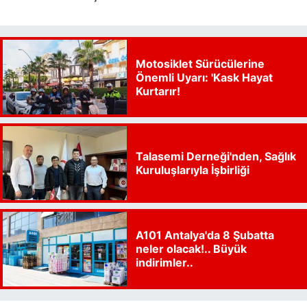
Motosiklet Sürücülerine
Önemli Uyarı: 'Kask Hayat
Kurtarır!
Talasemi Derneği'nden, Sağlık
Kuruluşlarıyla İşbirliği
A101 Antalya'da 8 Şubatta
neler olacak!.. Büyük
indirimler..