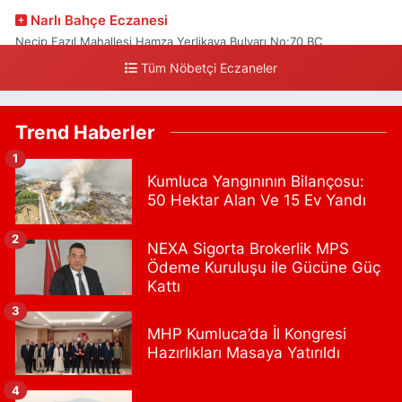
Narlı Bahçe Eczanesi
Necip Fazıl Mahallesi Hamza Yerlikaya Bulvarı No:70 BC
Tüm Nöbetçi Eczaneler
0 (216) 784 50 77
Yol Tarifi Al
Erenköy Rüzgar Eczanesi
Trend Haberler
Erenköy Mahallesi Kantarcırıza Sokak No:23 B
1
0 (543) 576 82 04
Yol Tarifi Al
Kumluca Yangınının Bilançosu:
50 Hektar Alan Ve 15 Ev Yandı
Serenay Eczanesi
Mimar Sinan Merkez Mahallesi Bayar Sokak No:35 A MİMARSİNAN
2
NEXA Sigorta Brokerlik MPS
DEVLET HASTANESİNİN ÜST GEÇİDİNDEN KARŞI YOLA GEÇİNCE
Ödeme Kuruluşu ile Gücüne Güç
200M YÜRÜME MESAFESİ
Kattı
0 (551) 362 34 77
Yol Tarifi Al
3
MHP Kumluca’da İl Kongresi
Ümit Eczanesi
Hazırlıkları Masaya Yatırıldı
Merkez Mahallesi Eski Edirne Cad. No:1175 A Arnavutköy Tıp
Merkezi bitişiği. Faruk Güllüoğlu ve Flo ayakkabıcılık karşısı.
4
Arnavutkoy Devlet Hastahanesine 1 dakika yürüme mesafesi