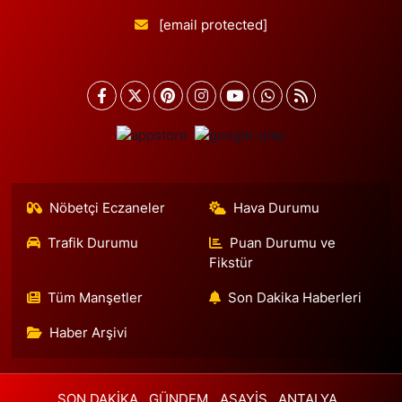
Mimar Sinan Mahallesi Kemalpaşa Caddesi 44 B Yedpa Cami
[email protected]
karşısı, ayşen lokantası yanı
0 (216) 661 11 21
Yol Tarifi Al
Burçin Eczanesi
Emniyetevleri Mahallesi Yolaçar Sokak 17 A TİCARET ODASI
İLKOKULU ARKASI
0 (212) 270 01 43
Yol Tarifi Al
Nöbetçi Eczaneler
Hava Durumu
Doğan Eczanesi
İsmetpaşa Mahallesi 74. Sokak 14 A Eser Düğün Salonu ile Cevher
Trafik Durumu
Puan Durumu ve
Dudayev Kapalı Pazarı arasındaki bağlantı sokağı BİM çaprazı
Fikstür
0 (212) 667 68 02
Yol Tarifi Al
Tüm Manşetler
Son Dakika Haberleri
Nazlı Eczanesi
Haber Arşivi
Zeytinlik Mahallesi Yakut Sokak 10 A Sinema 74 Karşısı - PTT'nin
Çaprazı
0 (212) 599 12 12
Yol Tarifi Al
SON DAKİKA
GÜNDEM
ASAYİŞ
ANTALYA