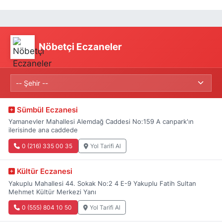
Nöbetçi Eczaneler
Sümbül Eczanesi
Yamanevler Mahallesi Alemdağ Caddesi No:159 A canpark'ın
ilerisinde ana caddede
0 (216) 335 00 35
Yol Tarifi Al
Kültür Eczanesi
Yakuplu Mahallesi 44. Sokak No:2 4 E-9 Yakuplu Fatih Sultan
Mehmet Kültür Merkezi Yanı
0 (555) 804 10 50
Yol Tarifi Al