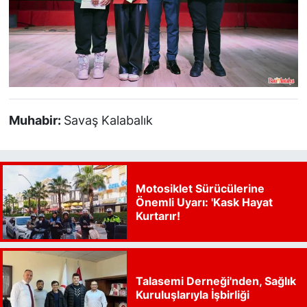
Muhabir:
Savaş Kalabalık
Motosiklet Sürücülerine
Önemli Uyarı: 'Kask Hayat
Kurtarır!
Talasemi Derneği'nden, Sağlık
Kuruluşlarıyla İşbirliği