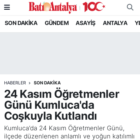
SON DAKİKA
GÜNDEM
ASAYİŞ
ANTALYA
Y
SON DAKİKA
Nöbetçi Eczaneler
GÜNDEM
Hava Durumu
ASAYİŞ
Trafik Durumu
ANTALYA
Süper Lig Puan Durumu ve Fikstür
HABERLER
SON DAKIKA
YEREL GÜNDEM
Tüm Manşetler
24 Kasım Öğretmenler
Günü Kumluca'da
RESMİ İLANLAR
Son Dakika Haberleri
Coşkuyla Kutlandı
EKONOMİ
Haber Arşivi
Kumluca’da 24 Kasım Öğretmenler Günü,
ilçede düzenlenen anlamlı ve yoğun katılımlı