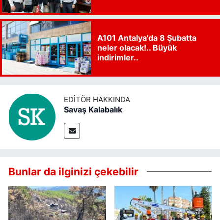
A101 Antalya'da 8 Şubatta
neler olacak!.. Büyük
indirimler..
EDITÖR HAKKINDA
Savaş Kalabalık
Bunlar da ilginizi çekebilir