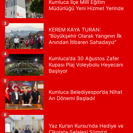
Kumluca İlçe Millî Eğitim
Müdürlüğü Yeni Hizmet Yerinde
0 (533) 395 65 65
Yol Tarifi Al
Nuh Eczanesi
3
KEREM KAYA TURAN:
Fetih Mahallesi, Hicazkar Sokak, Bağkur Sitesi No:10 1A Ataşehir
“Büyükşehir Olarak Yangının İlk
İstanbul
Anından İtibaren Sahadayız”
0 (216) 324 46 96
Yol Tarifi Al
4
Kumluca’da 30 Ağustos Zafer
Yaman Eczanesi
Kupası Plaj Voleybolu Heyecanı
Site Mahallesi, Kaptanoğlu Okul Sokak No:44 A Ümraniye İstanbul
Başlıyor
0 (216) 533 02 16
Yol Tarifi Al
5
Kumluca Belediyespor’da Nihat
Kelebek Eczanesi
Arı Dönemi Başladı!
Kanarya Mahallesi, Şahin Caddesi No:45 C Küçükçekmece İstanbul
0 (533) 306 21 14
Yol Tarifi Al
6
Kahraman Eczanesi
Yaz Kur’an Kursu’nda Hediye ve
Çikolata Şelalesi Sürprizi
Yavuztürk Mahallesi, Karadeniz Caddesi No:128 K Üsküdar