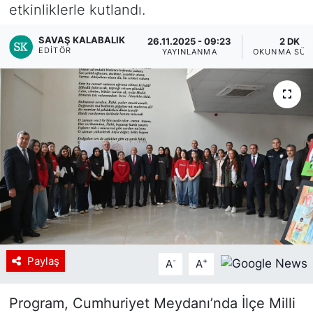
etkinliklerle kutlandı.
SAVAŞ KALABALIK
26.11.2025 - 09:23
2 DK
EDITÖR
YAYINLANMA
OKUNMA SÜR
Paylaş
-
+
A
A
Program, Cumhuriyet Meydanı’nda İlçe Milli