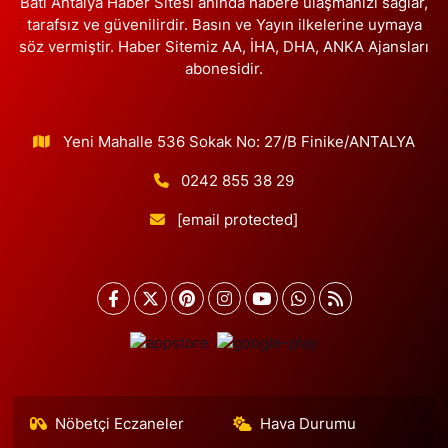
Batı Antalya Haber Sitesi anında habere ulaşmanızı sağlar,
tarafsız ve güvenilirdir. Basın ve Yayın ilkelerine uymaya
Buse Eczanesi
söz vermiştir. Haber Sitemiz AA, İHA, DHA, ANKA Ajansları
Rüzgarlıbahçe Mahallesi, Ferit İnal Caddesi No:35 B Beykoz
abonesidir.
İstanbul
0 (216) 680 06 58
Yol Tarifi Al
Yeni Mahalle 536 Sokak No: 27/B Finike/ANTALYA
Gülce Eczanesi
0242 855 38 29
Tahtakale Mahallesi, Firuze Çiçeği Sokak No:4 S Dükkan:128
Ispartakule Avcılar İstanbul
[email protected]
0 (212) 302 28 13
Yol Tarifi Al
Tuna Eczanesi
Sakızağacı Mahallesi, İstanbul Caddesi No:42 Bakırköy İstanbul
0 (212) 585 35 86
Yol Tarifi Al
Çağla Eczanesi
Nene Hatun Mahallesi, Rahman Sokak No:16 A Arnavutköy
Nöbetçi Eczaneler
Hava Durumu
İstanbul