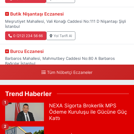
Butik Nişantaşı Eczanesi
Meşrutiyet Mahallesi, Vali Konağı Caddesi No:111 D Nişantaşı Şişli
İstanbul
0 (212) 234 56 66
Yol Tarifi Al
Burcu Eczanesi
Barbaros Mahallesi, Mahmutbey Caddesi No:80 A Barbaros
Bağcılar İstanbul
Tüm Nöbetçi Eczaneler
0 (212) 552 25 29
Yol Tarifi Al
Tuna Tillo Eczanesi
Trend Haberler
Akşemsettin Mahallesi, Akdeniz Caddesi No:12 A Fatih İstanbul
1
NEXA Sigorta Brokerlik MPS
0 (212) 635 03 83
Yol Tarifi Al
Ödeme Kuruluşu ile Gücüne Güç
Kattı
Tersane İstanbul Eczanesi
2
Camiikebir Mahallesi, Taşkızak Tersanesi Caddesi No:6 6B
Kasımpaşa Beyoğlu İstanbul